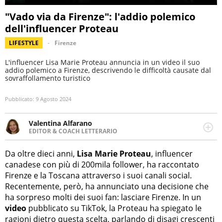
"Vado via da Firenze": l'addio polemico
dell'influencer Proteau
LIFESTYLE
Firenze
L'influencer Lisa Marie Proteau annuncia in un video il suo
addio polemico a Firenze, descrivendo le difficoltà causate dal
sovraffollamento turistico
Pubblicato:
9 Agosto 2024
Valentina Alfarano
EDITOR & COACH LETTERARIO
LINKEDIN
Lavorare con le storie è la mia missione! Specializzata in
INSTAGRAM
storytelling di viaggi, lavoro come editor di narrativa e
Da oltre dieci anni,
Lisa Marie Proteau
, influencer
coach di scrittura creativa.
canadese con più di 200mila follower, ha raccontato
Firenze e la Toscana attraverso i suoi canali social.
Recentemente, però, ha annunciato una decisione che
ha sorpreso molti dei suoi fan: lasciare Firenze. In un
video
pubblicato su TikTok, la Proteau ha spiegato le
ragioni dietro questa scelta, parlando di disagi crescenti