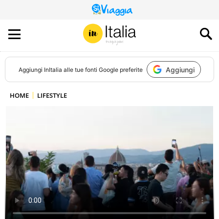
QUESTO
SITO
CONTRIBUISCE
ALL’AUDIENCE
DI
Aggiungi
Aggiungi
InItalia
alle tue fonti Google preferite
HOME
LIFESTYLE