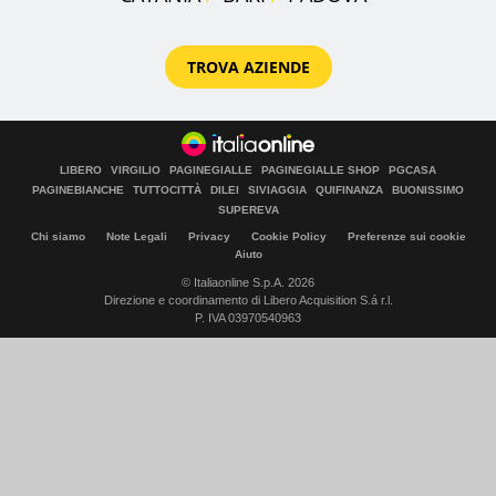
TROVA AZIENDE
LIBERO
VIRGILIO
PAGINEGIALLE
PAGINEGIALLE SHOP
PGCASA
PAGINEBIANCHE
TUTTOCITTÀ
DILEI
SIVIAGGIA
QUIFINANZA
BUONISSIMO
SUPEREVA
Chi siamo
Note Legali
Privacy
Cookie Policy
Preferenze sui cookie
Aiuto
© Italiaonline S.p.A. 2026
Direzione e coordinamento di Libero Acquisition S.á r.l.
P. IVA 03970540963