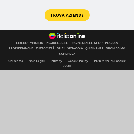
TROVA AZIENDE
LIBERO
VIRGILIO
PAGINEGIALLE
PAGINEGIALLE SHOP
PGCASA
PAGINEBIANCHE
TUTTOCITTÀ
DILEI
SIVIAGGIA
QUIFINANZA
BUONISSIMO
SUPEREVA
Chi siamo
Note Legali
Privacy
Cookie Policy
Preferenze sui cookie
Aiuto
© Italiaonline S.p.A. 2026
Direzione e coordinamento di Libero Acquisition S.á r.l.
P. IVA 03970540963