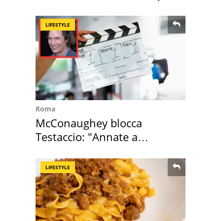
Roma e Lazio
LIFESTYLE
Roma
McConaughey blocca
Testaccio: "Annate a
Positano a rompe er c..."
LIFESTYLE