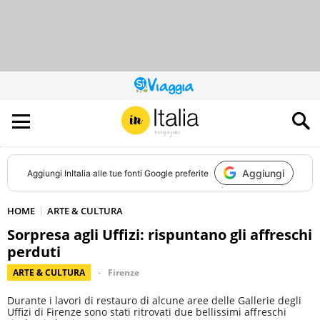
QUESTO
SITO
CONTRIBUISCE
ALL’AUDIENCE
DI
Aggiungi
Aggiungi
InItalia
alle tue fonti Google preferite
HOME
ARTE & CULTURA
Sorpresa agli Uffizi: rispuntano gli affreschi
perduti
ARTE & CULTURA
Firenze
Durante i lavori di restauro di alcune aree delle Gallerie degli
Uffizi di Firenze sono stati ritrovati due bellissimi affreschi