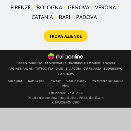
FIRENZE
BOLOGNA
GENOVA
VERONA
CATANIA
BARI
PADOVA
TROVA AZIENDE
LIBERO
VIRGILIO
PAGINEGIALLE
PAGINEGIALLE SHOP
PGCASA
PAGINEBIANCHE
TUTTOCITTÀ
DILEI
SIVIAGGIA
QUIFINANZA
BUONISSIMO
SUPEREVA
Chi siamo
Note Legali
Privacy
Cookie Policy
Preferenze sui cookie
Aiuto
© Italiaonline S.p.A. 2026
Direzione e coordinamento di Libero Acquisition S.á r.l.
P. IVA 03970540963