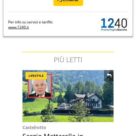
Per info su servizi e tariffe:
www.1240.it
PIÙ LETTI
LIFESTYLE
Castelrotto
Sergio Mattarella in