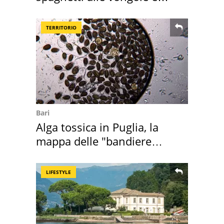
sautè di cozze
TERRITORIO
Bari
Alga tossica in Puglia, la
mappa delle "bandiere
rosse"
LIFESTYLE