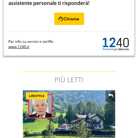
assistente personale ti risponderà!
Chiama
Per info su servizi e tariffe:
www.1240.it
PIÙ LETTI
LIFESTYLE