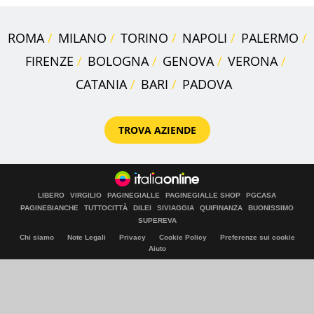
ROMA
MILANO
TORINO
NAPOLI
PALERMO
FIRENZE
BOLOGNA
GENOVA
VERONA
CATANIA
BARI
PADOVA
TROVA AZIENDE
LIBERO
VIRGILIO
PAGINEGIALLE
PAGINEGIALLE SHOP
PGCASA
PAGINEBIANCHE
TUTTOCITTÀ
DILEI
SIVIAGGIA
QUIFINANZA
BUONISSIMO
SUPEREVA
Chi siamo
Note Legali
Privacy
Cookie Policy
Preferenze sui cookie
Aiuto
© Italiaonline S.p.A. 2026
Direzione e coordinamento di Libero Acquisition S.á r.l.
P. IVA 03970540963