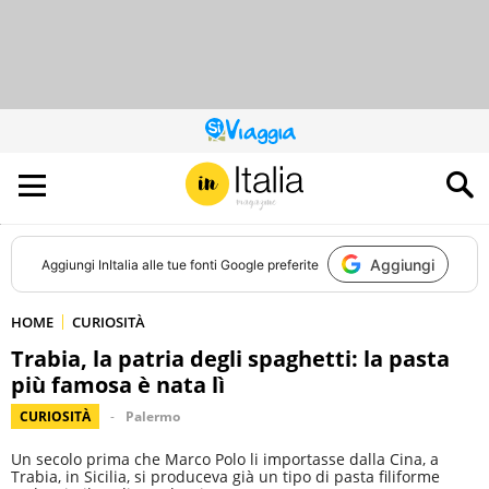
QUESTO
SITO
CONTRIBUISCE
ALL’AUDIENCE
DI
Aggiungi
Aggiungi
InItalia
alle tue fonti Google preferite
HOME
CURIOSITÀ
Trabia, la patria degli spaghetti: la pasta
più famosa è nata lì
CURIOSITÀ
Palermo
Un secolo prima che Marco Polo li importasse dalla Cina, a
Trabia, in Sicilia, si produceva già un tipo di pasta filiforme