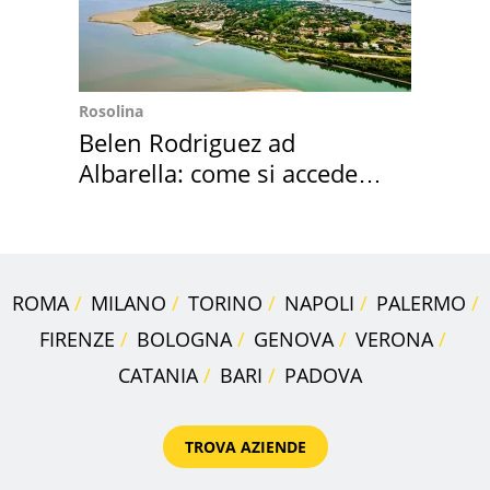
Rosolina
Belen Rodriguez ad
Albarella: come si accede
all'isola privata
ROMA
MILANO
TORINO
NAPOLI
PALERMO
FIRENZE
BOLOGNA
GENOVA
VERONA
CATANIA
BARI
PADOVA
TROVA AZIENDE