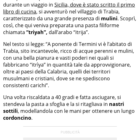
durante un viaggio in
Sicilia, dove è stato scritto il primo
libro di cucina
, si avventurò nel villaggio di Trabia,
caratterizzato da una grande presenza di
mulini
. Scoprì,
così, che qui veniva preparata una pasta filiforme
chiamata
“triyah”,
dall’arabo “itrija”.
Nel testo si legge: “A ponente di Termini vi è l’abitato di
Trabia, sito incantevole, ricco di acque perenni e mulini,
con una bella pianura e vasti poderi nei quali si
fabbricano “itrìya” in quantità tale da approvvigionare,
oltre ai paesi della Calabria, quelli dei territori
musulmani e cristiani, dove se ne spediscono
consistenti carichi”.
Una volta riscaldata a 40 gradi e fatta asciugare, si
stendeva la pasta a sfoglia e la si ritagliava in
nastri
sottili
, modellandola con le mani per ottenere un lungo
cordoncino
.