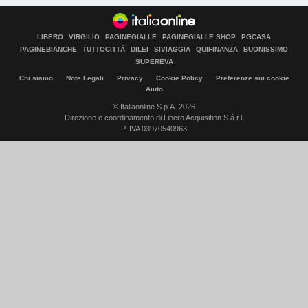
LIBERO
VIRGILIO
PAGINEGIALLE
PAGINEGIALLE SHOP
PGCASA
PAGINEBIANCHE
TUTTOCITTÀ
DILEI
SIVIAGGIA
QUIFINANZA
BUONISSIMO
SUPEREVA
Chi siamo
Note Legali
Privacy
Cookie Policy
Preferenze sui cookie
Aiuto
© Italiaonline S.p.A. 2026
Direzione e coordinamento di Libero Acquisition S.á r.l.
P. IVA 03970540963