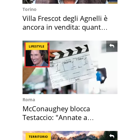
Torino
Villa Frescot degli Agnelli è
ancora in vendita: quanto
costa
LIFESTYLE
Roma
McConaughey blocca
Testaccio: "Annate a
Positano a rompe er c..."
TERRITORIO