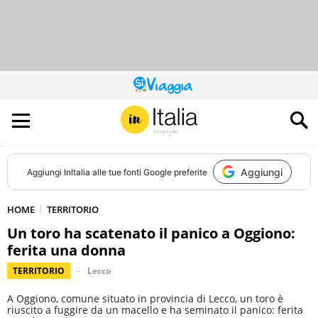
QUESTO
SITO
CONTRIBUISCE
ALL’AUDIENCE
DI
Aggiungi
Aggiungi
InItalia
alle tue fonti Google preferite
HOME
TERRITORIO
Un toro ha scatenato il panico a Oggiono:
ferita una donna
TERRITORIO
Lecco
A Oggiono, comune situato in provincia di Lecco, un toro è
riuscito a fuggire da un macello e ha seminato il panico: ferita