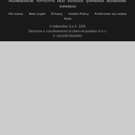
PAGINEBIANCHE
TUTTOCITTÀ
DILEI
SIVIAGGIA
QUIFINANZA
BUONISSIMO
SUPEREVA
Chi siamo
Note Legali
Privacy
Cookie Policy
Preferenze sui cookie
Aiuto
© Italiaonline S.p.A. 2026
Direzione e coordinamento di Libero Acquisition S.á r.l.
P. IVA 03970540963