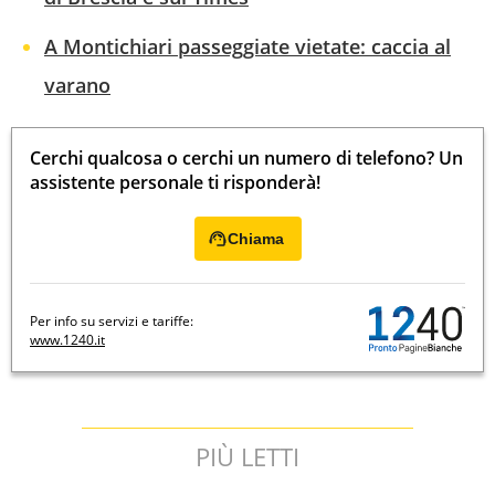
A Montichiari passeggiate vietate: caccia al
varano
Cerchi qualcosa o cerchi un numero di telefono? Un
assistente personale ti risponderà!
Chiama
Per info su servizi e tariffe:
www.1240.it
PIÙ LETTI