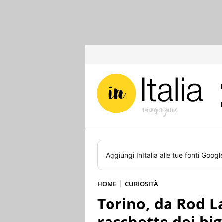
Aggiungi
InItalia
alle tue fonti Googl
HOME
CURIOSITÀ
Torino, da Rod L
racchette dei big