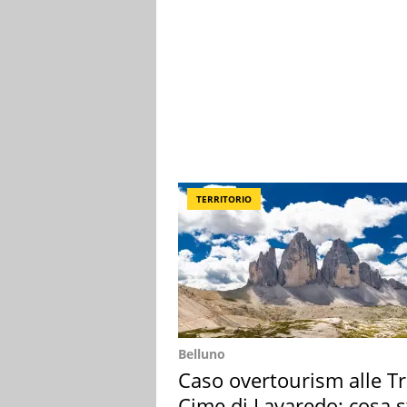
TERRITORIO
Belluno
Caso overtourism alle T
Cime di Lavaredo: cosa s