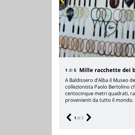
Pre
v
Mille racchette dei b
1
di
5
A Baldissero d’Alba il Museo del
collezionista Paolo Bertolino c
centocinque metri quadrati, r
provenienti da tutto il mondo.
1
di
5