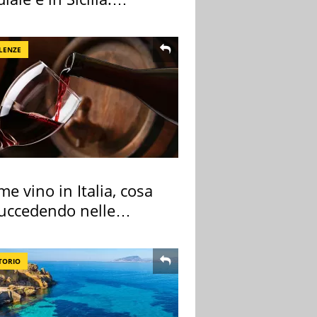
nza ma non solo
LENZE
me vino in Italia, cosa
succedendo nelle
re cantine
TORIO