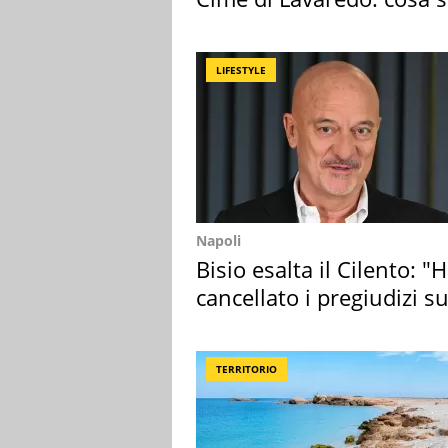
succedendo
LIFESTYLE
Napoli
Bisio esalta il Cilento: "
cancellato i pregiudizi su
Sud"
TERRITORIO