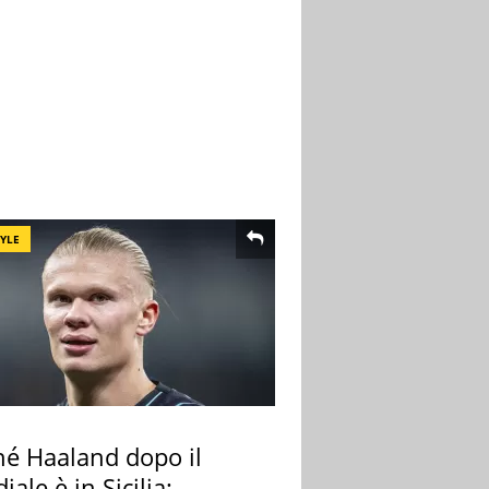
TYLE
hé Haaland dopo il
ale è in Sicilia: