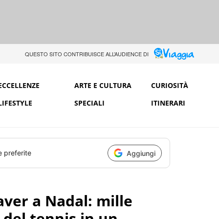
QUESTO SITO CONTRIBUISCE ALL’AUDIENCE DI
ECCELLENZE
ARTE E CULTURA
CURIOSITÀ
LIFESTYLE
SPECIALI
ITINERARI
e preferite
Aggiungi
aver a Nadal: mille
 del tennis in un