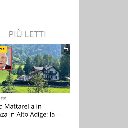
PIÙ LETTI
YLE
otto
o Mattarella in
za in Alto Adige: la
ion scelta