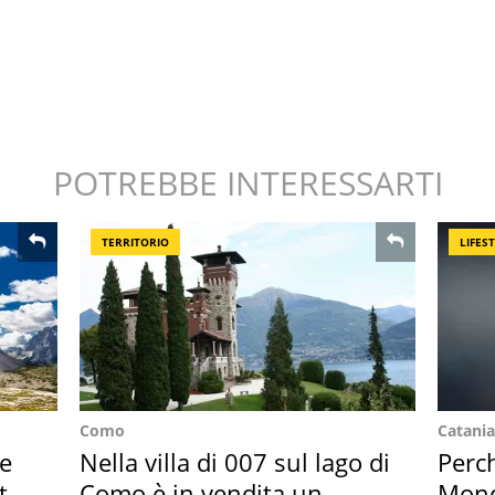
POTREBBE INTERESSARTI
TERRITORIO
LIFES
Como
Catania
re
Nella villa di 007 sul lago di
Perc
ta
Como è in vendita un
Mondi