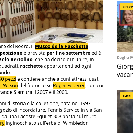
LIFEST
ore del Roero, il
Museo della Racchetta
.
posizione
è prevista
per fine settembre
ed è
Ceglie 
aolo Bertolino
, che ha deciso di riunire, in
Giorg
quadrati,
racchette
appartenenti ad ogni
ondo.
vacan
50 pezzi
e contiene anche alcuni attrezzi usati
locat
la Wilson
del fuoriclasse
Roger Federer
, con cui
Grande Slam tra il 2007 e il 2009.
TERRI
ni di storia e la collezione, nata nel 1997,
gozio di incordature, Tennis Service in via San
 da una Lacoste Equijet 308 posta sul muro
rg
inginocchiato sull’erba di Wimbledon