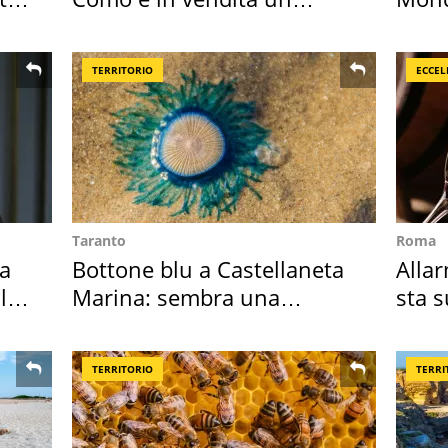
appartamento
vaca
TERRITORIO
ECCEL
Taranto
Roma
Ha
Bottone blu a Castellaneta
Allar
l
Marina: sembra una
sta 
medusa ma non lo è
nost
TERRITORIO
TERRI