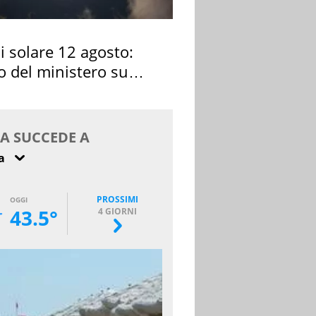
si solare 12 agosto:
o del ministero su
 osservarla