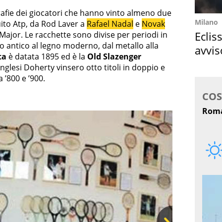
afie dei giocatori che hanno vinto almeno due
Milano
uito Atp, da Rod Laver a
Rafael Nadal
e
Novak
Eclis
ri Major. Le racchette sono divise per periodi in
no antico al legno moderno, dal metallo alla
avvis
ta
è datata 1895 ed è la
Old Slazenger
come
inglesi Doherty vinsero otto titoli in doppio e
 ’800 e ’900.