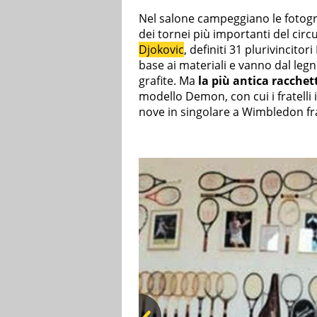
Nel salone campeggiano le fotogr
dei tornei più importanti del circ
Djokovic
, definiti 31 plurivincito
base ai materiali e vanno dal leg
grafite. Ma
la più antica racchet
modello Demon, con cui i fratelli 
nove in singolare a Wimbledon fra