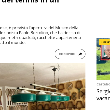
ese, è prevista l'apertura del Museo della
llezionista Paolo Bertolino, che ha deciso di
inque metri quadrati, racchette appartenenti
utto il mondo.
LIFEST
CONDIVIDI
Castelr
Sergi
vacan
locat