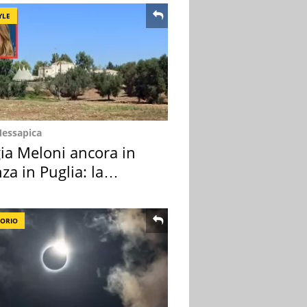
YLE
Messapica
ia Meloni ancora in
za in Puglia: la
ion scelta
TORIO