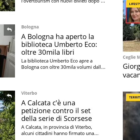
l’overtourism con nuovi divieti dopo il
LIFEST
boom social che ha moltiplicato le
presenze e messo sotto pressione la
natura
Bologna
A Bologna ha aperto la
biblioteca Umberto Eco:
oltre 30mila libri
Ceglie 
La biblioteca Umberto Eco apre a
Giorg
Bologna con oltre 30mila volumi dalla
casa studio milanese del semiologo e
vacan
docente dell’Università di Bologna
locat
Viterbo
TERRI
A Calcata c'è una
petizione contro il set
della serie di Scorsese
A Calcata, in provincia di Viterbo,
alcuni cittadini hanno firmato una
petizione contro il set di 'The Saints',