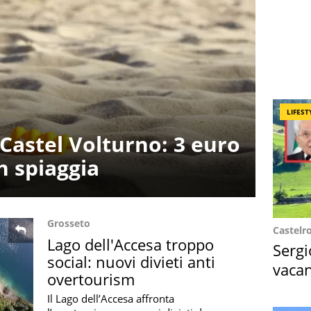
LIFEST
Castel Volturno: 3 euro
n spiaggia
Grosseto
Castelr
Lago dell'Accesa troppo
Sergi
social: nuovi divieti anti
vacan
overtourism
locat
Il Lago dell’Accesa affronta