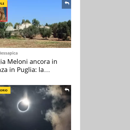
YLE
Messapica
ia Meloni ancora in
za in Puglia: la
ion scelta
TORIO