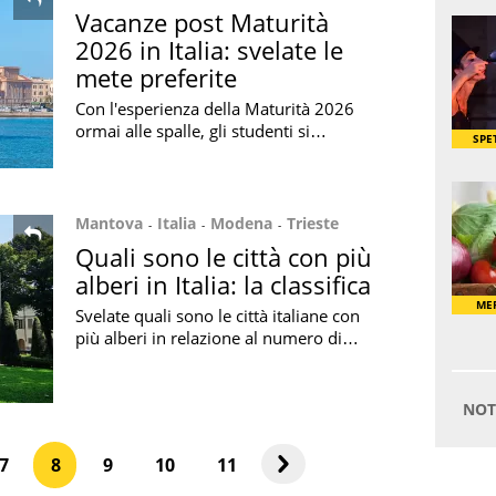
Vacanze post Maturità
2026 in Italia: svelate le
mete preferite
Con l'esperienza della Maturità 2026
ormai alle spalle, gli studenti si
preparano alle vacanze: scopriamo
quali sono le mete più ambite in Italia
Mantova
Italia
Modena
Trieste
Quali sono le città con più
alberi in Italia: la classifica
Svelate quali sono le città italiane con
più alberi in relazione al numero di
abitanti: ecco la classifica in base ai
dati forniti dall'Istat
7
8
9
10
11