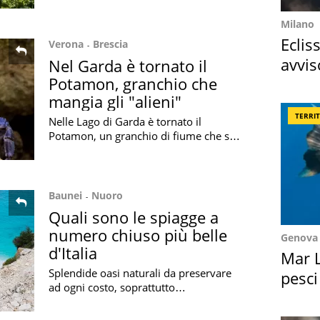
serie tv narrata da Scorsese: i motivi
Milano
Eclis
Verona
Brescia
avvis
Nel Garda è tornato il
Potamon, granchio che
come
mangia gli "alieni"
TERRI
Nelle Lago di Garda è tornato il
Potamon, un granchio di fiume che si
nutre di piccoli animali, molluschi e
specie aliene come la cozza zebra
Baunei
Nuoro
Quali sono le spiagge a
numero chiuso più belle
Genova
d'Italia
Mar L
Splendide oasi naturali da preservare
pesci
ad ogni costo, soprattutto
Suez
dall'overtourism: scopriamo quali sono
le più belle spiagge a numero chiuso