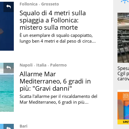
Follonica
Grosseto
Squalo di 4 metri sulla
spiaggia a Follonica:
mistero sulla morte
È un esemplare di squalo capopiatto,
lungo ben 4 metri e dal peso di circa
400 kg, quello rinvenuto sulla spiaggia
di Follonica: la sua morte è un mistero
Napoli
Italia
Palermo
Allarme Mar
Mediterraneo, 6 gradi in
più: "Gravi danni"
Scatta l'allarme per il riscaldamento del
Mar Mediterraneo, 6 gradi in più
rispetto alla media degli ultimi 40 anni:
quali saranno le conseguenze
Bari