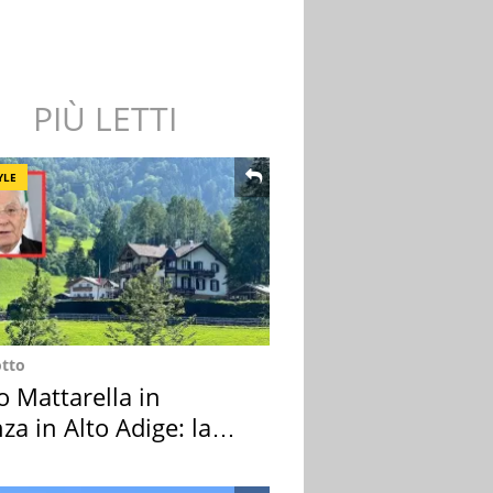
PIÙ LETTI
YLE
otto
o Mattarella in
za in Alto Adige: la
ion scelta