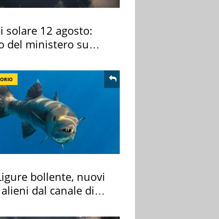
si solare 12 agosto:
o del ministero su
 osservarla
TORIO
igure bollente, nuovi
 alieni dal canale di