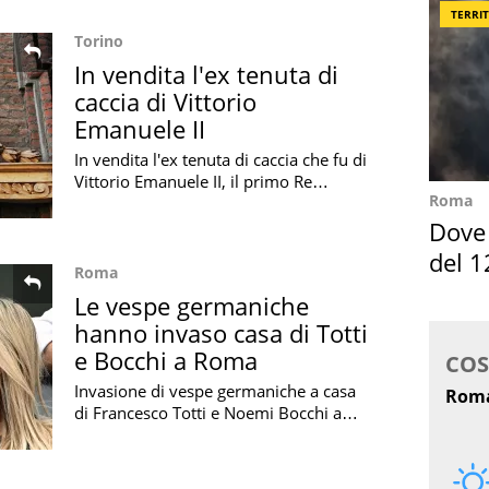
d'Italia
TERRI
Torino
In vendita l'ex tenuta di
caccia di Vittorio
Emanuele II
In vendita l'ex tenuta di caccia che fu di
Vittorio Emanuele II, il primo Re
Roma
d'Italia: una vasta proprietà in
Piemonte con prati, boschi e pascoli
Dove 
del 1
Roma
Le vespe germaniche
hanno invaso casa di Totti
e Bocchi a Roma
Invasione di vespe germaniche a casa
di Francesco Totti e Noemi Bocchi a
Roma: il racconto dell'esperto che è
intervenuto per rimuovere il nido