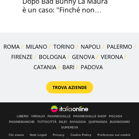
Dopo Bad Bunny La Maura
è un caso: "Finché non
scappa il morto"
ROMA
MILANO
TORINO
NAPOLI
PALERMO
FIRENZE
BOLOGNA
GENOVA
VERONA
CATANIA
BARI
PADOVA
TROVA AZIENDE
LIBERO
VIRGILIO
PAGINEGIALLE
PAGINEGIALLE SHOP
PGCASA
PAGINEBIANCHE
TUTTOCITTÀ
DILEI
SIVIAGGIA
QUIFINANZA
BUONISSIMO
SUPEREVA
Chi siamo
Note Legali
Privacy
Cookie Policy
Preferenze sui cookie