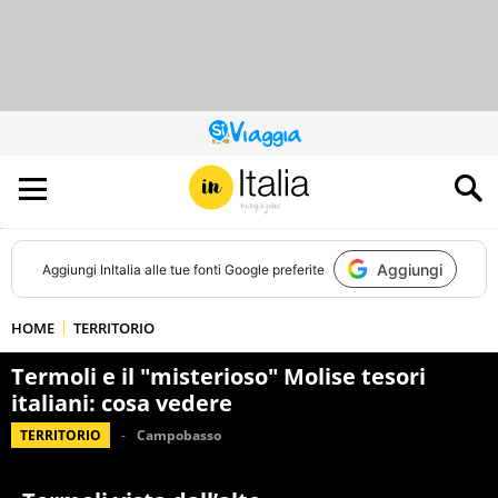
QUESTO
SITO
CONTRIBUISCE
ALL’AUDIENCE
DI
Aggiungi
Aggiungi
InItalia
alle tue fonti Google preferite
HOME
TERRITORIO
Termoli e il "misterioso" Molise tesori
italiani: cosa vedere
TERRITORIO
Campobasso