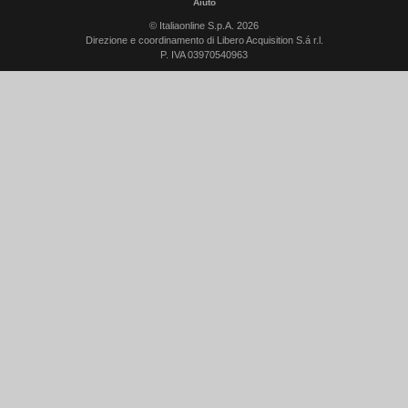
Aiuto
© Italiaonline S.p.A. 2026
Direzione e coordinamento di Libero Acquisition S.á r.l.
P. IVA 03970540963