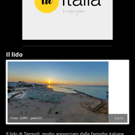
Il lido
Fonte: 123RF - giado123
5
di
10
Il lido di Termoli, molto apprezzato dalle famiglie italiane.