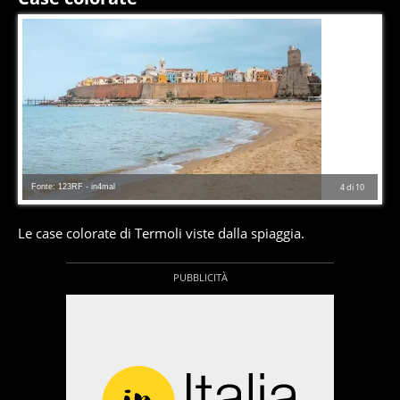
Fonte: 123RF - in4mal
4
di
10
Le case colorate di Termoli viste dalla spiaggia.