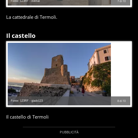
Fonte: 123RF - in4mal
7
di
10
La cattedrale di Termoli.
Il castello
Fonte: 123RF - giado123
8
di
10
Il castello di Termoli