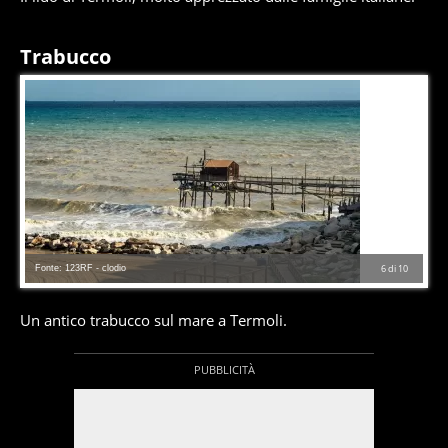
Trabucco
Fonte: 123RF - clodio
6
di
10
Un antico trabucco sul mare a Termoli.