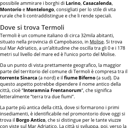
possibile ammirare i borghi di
Larino
,
Casacalenda
,
Montorio
e
Montelongo
, consigliati per lo stile di vita
rurale che li contraddistingue e che li rende speciali.
Dove si trova Termoli
Termoli è un comune italiano di circa 32mila abitanti,
situato nella provincia di Campobasso, in
Molise
. Si trova
sul Mar Adriatico, a un’altitudine che oscilla tra gli 0 e i 178
metri sul livello del mare ed è l’unico porto del Molise.
Da un punto di vista prettamente geografico, la maggior
parte del territorio del comune di Termoli è compresa tra il
torrente Sinarca
(a nord) e il
fiume Biferno
(a sud). Da
questo aspetto potrebbe dipendere il nome antico della
città, cioè “
Interamnia Frentanorum
“, che significa
letteralmente “terra tra due fiumi”.
La parte più antica della città, dove si formarono i primi
insediamenti, è identificabile nel promontorio dove oggi si
trova il
Borgo Antico
, che si distingue per le tante viuzze
con viste sul
Mar Adriatico
. La città si sviluppa, poi, verso la