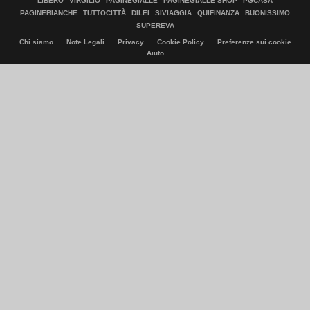
LIBERO
VIRGILIO
PAGINEGIALLE
PAGINEGIALLE SHOP
PGCASA
PAGINEBIANCHE
TUTTOCITTÀ
DILEI
SIVIAGGIA
QUIFINANZA
BUONISSIMO
SUPEREVA
Chi siamo
Note Legali
Privacy
Cookie Policy
Preferenze sui cookie
Aiuto
© Italiaonline S.p.A. 2026
Direzione e coordinamento di Libero Acquisition S.á r.l.
P. IVA 03970540963