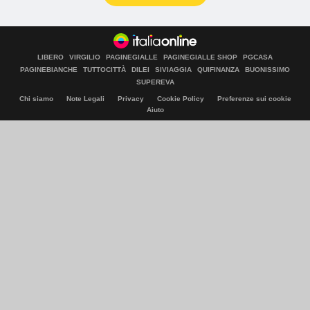
LIBERO
VIRGILIO
PAGINEGIALLE
PAGINEGIALLE SHOP
PGCASA
PAGINEBIANCHE
TUTTOCITTÀ
DILEI
SIVIAGGIA
QUIFINANZA
BUONISSIMO
SUPEREVA
Chi siamo
Note Legali
Privacy
Cookie Policy
Preferenze sui cookie
Aiuto
© Italiaonline S.p.A. 2026
Direzione e coordinamento di Libero Acquisition S.á r.l.
P. IVA 03970540963