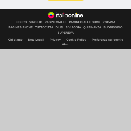
LIBERO
VIRGILIO
PAGINEGIALLE
PAGINEGIALLE SHOP
PGCASA
PAGINEBIANCHE
TUTTOCITTÀ
DILEI
SIVIAGGIA
QUIFINANZA
BUONISSIMO
SUPEREVA
Chi siamo
Note Legali
Privacy
Cookie Policy
Preferenze sui cookie
Aiuto
© Italiaonline S.p.A. 2026
Direzione e coordinamento di Libero Acquisition S.á r.l.
P. IVA 03970540963