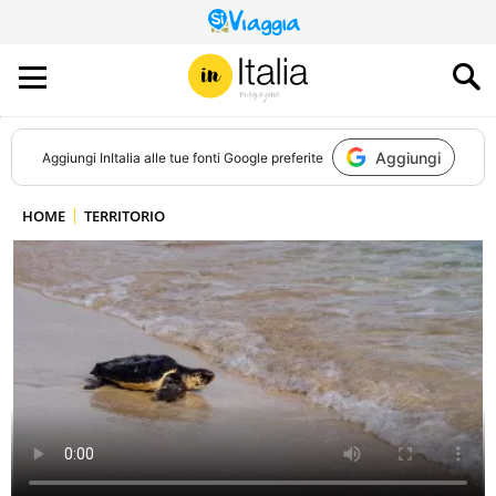
QUESTO
SITO
CONTRIBUISCE
ALL’AUDIENCE
DI
Aggiungi
Aggiungi
InItalia
alle tue fonti Google preferite
HOME
TERRITORIO