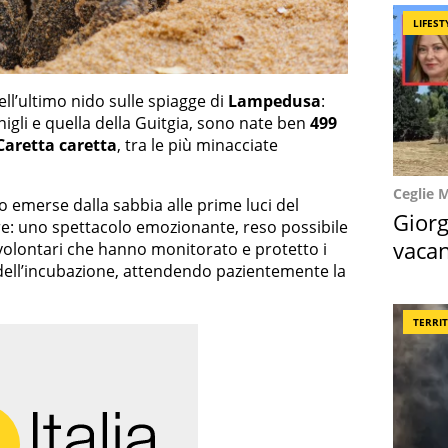
LIFEST
ll’ultimo nido sulle spiagge di
Lampedusa
:
nigli e quella della Guitgia, sono nate ben
499
Caretta caretta
, tra le più minacciate
Ceglie 
 emerse dalla sabbia alle prime luci del
Giorg
are: uno spettacolo emozionante, reso possibile
vacan
 volontari che hanno monitorato e protetto i
a dell’incubazione, attendendo pazientemente la
locat
TERRI