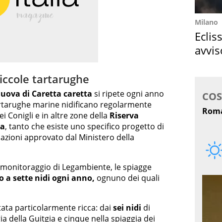
Milano
Eclis
avvis
come
ccole tartarughe
 uova di Caretta caretta
si ripete ogni anno
artarughe marine nidificano regolarmente
ei Conigli e in altre zone della
Riserva
sa
, tanto che esiste uno specifico progetto di
cazioni approvato dal Ministero della
 monitoraggio di Legambiente, le spiagge
 a sette nidi ogni anno,
ognuno dei quali
tata particolarmente ricca: dai
sei nidi
di
ia della Guitgia e cinque nella spiaggia dei