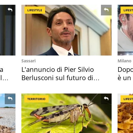
LIFESTYLE
LIFES
Sassari
Milano
Ha
L'annuncio di Pier Silvio
Dopo
l
Berlusconi sul futuro di
è un
Villa Certosa
scap
TERRITORIO
LIFES