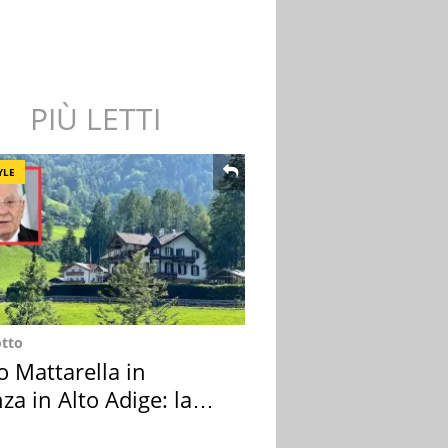
PIÙ LETTI
YLE
otto
o Mattarella in
za in Alto Adige: la
ion scelta