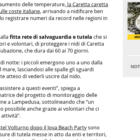
l’aumento delle temperature,
la Caretta caretta
lle coste italiane
, arrivando a nidificare ben
ndo registrare numeri da record nelle regioni in
alla
fitta rete di salvaguardia e tutela
che si
ri e volontari, di proteggere i nidi di Caretta
cubazione, che dura dai 60 ai 70 giorni.
i notte: i piccoli emergono uno a uno dalla
l mare, lasciandosi alle spalle gli sguardi
e atteso di vederli uscire dal nido.
sistere a questi eventi”, spiega a
natrice del progetto di monitoraggio delle
arine a Lampedusa, sottolineando che “un
o possibile anche grazie ai volontari che ci
attività”.
tel Volturno dopo il Jova Beach Party
sono
sure di tutela messe in atto da enti e territori,