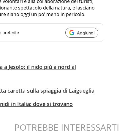
volontari e alla collaborazione dei turisti,
onante spettacolo della natura, e lasciano
re siano oggi un po’ meno in pericolo.
e preferite
Aggiungi
 a Jesolo: il nido più a nord al
ta caretta sulla spiaggia di Laigueglia
nidi in Italia: dove si trovano
POTREBBE INTERESSARTI