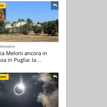
YLE
Messapica
ia Meloni ancora in
za in Puglia: la
ion scelta
TORIO