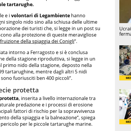
ole tartarughe.
le e i
volontari di Legambiente
hanno
ni singolo nido sino alla schiusa delle ultime
razione dei turisti che, si legge in un post su
scono alla protezione di queste meravigliose
fruizione della spiaggia dei Conigli
”.
iata intorno a Ferragosto e si è conclusa
ne della stagione riproduttiva, si legge in un
al primo nido della stagione, deposto nella
99 tartarughine, mentre dagli altri 5 nidi
 sono fuoriusciti ben 400 piccoli”.
ecie protetta
 protetta
, inserita a livello internazionale tra
 naturale predazione e i processi di erosione
cipali fattori di rischio per la sopravvivenza
ento della spiaggia e la balneazione”, spiega
pericolo per le piccole tartarughe marine.