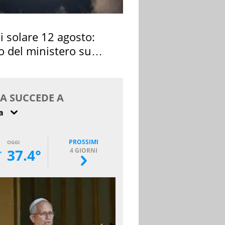
si solare 12 agosto:
o del ministero su
 osservarla