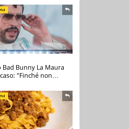
TYLE
 Bad Bunny La Maura
 caso: "Finché non
pa il morto"
TYLE