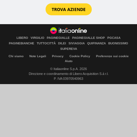
TROVA AZIENDE
LIBERO
VIRGILIO
PAGINEGIALLE
PAGINEGIALLE SHOP
PGCASA
PAGINEBIANCHE
TUTTOCITTÀ
DILEI
SIVIAGGIA
QUIFINANZA
BUONISSIMO
SUPEREVA
Chi siamo
Note Legali
Privacy
Cookie Policy
Preferenze sui cookie
Aiuto
© Italiaonline S.p.A. 2026
Direzione e coordinamento di Libero Acquisition S.á r.l.
P. IVA 03970540963