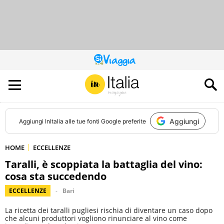
QUESTO
SITO
CONTRIBUISCE
ALL’AUDIENCE
DI
Aggiungi
Aggiungi
InItalia
alle tue fonti Google preferite
HOME
ECCELLENZE
Taralli, è scoppiata la battaglia del vino:
cosa sta succedendo
ECCELLENZE
Bari
La ricetta dei taralli pugliesi rischia di diventare un caso dopo
che alcuni produttori vogliono rinunciare al vino come