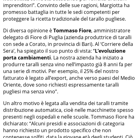
imprenditori”. Convinto delle sue ragioni, Margiotta ha
promesso battaglia in tutte le sedi competenti per
proteggere la ricetta tradizionale del tarallo pugliese.
Di diversa opinione è
Tommaso Fiore
, amministratore
delegato di Fiore di Puglia (azienda produttrice di taralli
con sede a Corato, in provincia di Bari). Al ‘Corriere della
Sera’, ha spiegato il suo punto di vista: “
L’evoluzione
porta cambiamenti
. La nostra azienda ha iniziato a
produrre taralli senza vino nell’impasto già 8 anni fa per
una serie di motivi. Per esempio, il 25% del nostro
fatturato è legato all’export, anche verso paesi del Medio
Oriente, dove sono richiesti espressamente taralli
pugliesi ma senza vino”.
Un altro motivo è legata alla vendita dei taralli tramite
distribuzione automatica, cioè nelle macchinette spesso
presenti negli ospedali e nelle scuole. Tommaso Fiore ha
dichiarato: “Alcuni presidi e associazioni di categoria
hanno richiesto un prodotto specifico che non
contenesse solfiti, data la giovane età degli studenti. Ciò