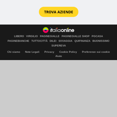
TROVA AZIENDE
LIBERO
VIRGILIO
PAGINEGIALLE
PAGINEGIALLE SHOP
PGCASA
PAGINEBIANCHE
TUTTOCITTÀ
DILEI
SIVIAGGIA
QUIFINANZA
BUONISSIMO
SUPEREVA
Chi siamo
Note Legali
Privacy
Cookie Policy
Preferenze sui cookie
Aiuto
© Italiaonline S.p.A. 2026
Direzione e coordinamento di Libero Acquisition S.á r.l.
P. IVA 03970540963