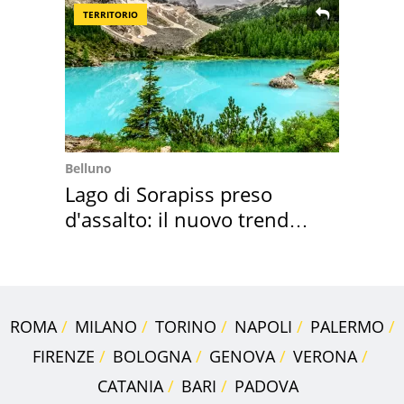
TERRITORIO
Belluno
Lago di Sorapiss preso
d'assalto: il nuovo trend
2026 e l'appello
ROMA
MILANO
TORINO
NAPOLI
PALERMO
FIRENZE
BOLOGNA
GENOVA
VERONA
CATANIA
BARI
PADOVA