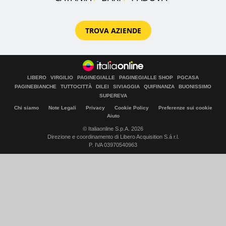
TROVA AZIENDE
LIBERO
VIRGILIO
PAGINEGIALLE
PAGINEGIALLE SHOP
PGCASA
PAGINEBIANCHE
TUTTOCITTÀ
DILEI
SIVIAGGIA
QUIFINANZA
BUONISSIMO
SUPEREVA
Chi siamo
Note Legali
Privacy
Cookie Policy
Preferenze sui cookie
Aiuto
© Italiaonline S.p.A. 2026
Direzione e coordinamento di Libero Acquisition S.á r.l.
P. IVA 03970540963