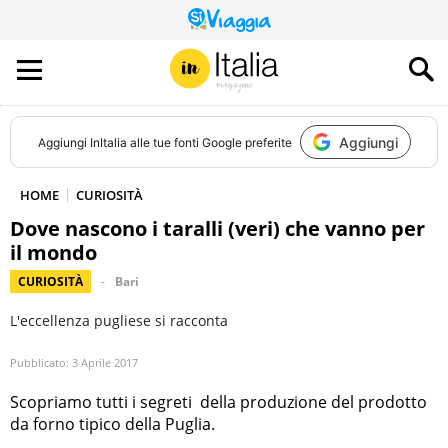
QUESTO
SITO
CONTRIBUISCE
ALL’AUDIENCE
DI
Aggiungi
Aggiungi
InItalia
alle tue fonti Google preferite
HOME
CURIOSITÀ
Dove nascono i taralli (veri) che vanno per
il mondo
CURIOSITÀ
Bari
L'eccellenza pugliese si racconta
Pubblicato:
3 Aprile 2017
Scopriamo tutti i segreti della produzione del prodotto
da forno tipico della Puglia.