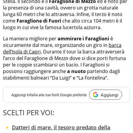
Stella. Il secondo è il
Faraglione di Mezzo
ed è noto per
la presenza di una cavità, ovvero un grotta naturale
lunga 60 metri che lo attraversa. Infine, il terzo è noto
come
Faraglione di Fuori
che alto circa 104 metri è il
luogo in cui vive la famosa lucertola azzurra.
La maniera migliore per
ammirare i Faraglioni
è
sicuramente dal mare, organizzando un giro in
barca
dell’Isola di Capri
. Durante il tour la barca attraverserà
l’arco del Faraglione di Mezzo dove si dice porti fortuna
per le coppie scambiarsi un bacio. I Faraglioni si
possono raggiungere anche
a nuoto
partendo dagli
stabilimenti balneari “Da Luigi” e “La Fontelina”.
Aggiungi
Aggiungi
InItalia
alle tue fonti Google preferite
SCELTI PER VOI:
Datteri di mare, il tesoro predato della