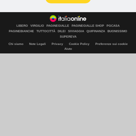
LIBERO
VIRGILIO
PAGINEGIALLE
PAGINEGIALLE SHOP
PGCASA
PAGINEBIANCHE
TUTTOCITTÀ
DILEI
SIVIAGGIA
QUIFINANZA
BUONISSIMO
SUPEREVA
Chi siamo
Note Legali
Privacy
Cookie Policy
Preferenze sui cookie
Aiuto
© Italiaonline S.p.A. 2026
Direzione e coordinamento di Libero Acquisition S.á r.l.
P. IVA 03970540963