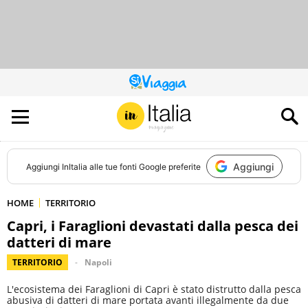
QUESTO
SITO
CONTRIBUISCE
ALL’AUDIENCE
DI
Aggiungi
Aggiungi
InItalia
alle tue fonti Google preferite
HOME
TERRITORIO
Capri, i Faraglioni devastati dalla pesca dei
datteri di mare
TERRITORIO
Napoli
L'ecosistema dei Faraglioni di Capri è stato distrutto dalla pesca
abusiva di datteri di mare portata avanti illegalmente da due