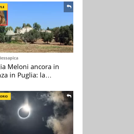
YLE
Messapica
ia Meloni ancora in
za in Puglia: la
ion scelta
TORIO