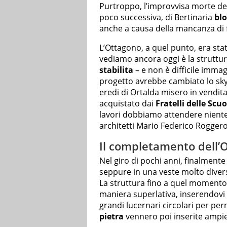
Purtroppo, l’improvvisa morte del
poco successiva, di Bertinaria
blo
anche a causa della mancanza di 
L’Ottagono, a quel punto, era sta
vediamo ancora oggi è la struttu
stabilita
– e non è difficile imma
progetto avrebbe cambiato lo skyli
eredi di Ortalda misero in vendita
acquistato dai
Fratelli delle Scu
lavori dobbiamo attendere nientem
architetti Mario Federico Roggero 
Il completamento dell’
Nel giro di pochi anni, finalment
seppure in una veste molto divers
La struttura fino a quel momento
maniera superlativa, inserendovi
grandi lucernari circolari per per
pietra
vennero poi inserite ampie 