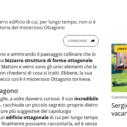
arro edificio di cui, per lungo tempo, non si è
 storia del misterioso Ottagono
CONDIVIDI
LIFEST
ino e ammirando il paesaggio collinare che lo
una
bizzarra struttura di forma ottagonale
. Mattoni e vetro sono gli unici elementi che la
on chiedersi di cosa si tratti. Ebbene, la sua
 ecco cos’è il misterioso Ottagono torinese.
tagono
Castelr
glie, a volte davvero curiose. Il suo
incredibile
Sergi
, racchiude un piccolo segreto: proprio dietro
ture più suggestive del capoluogo
vacan
 un
edificio ottagonale
di cui per lungo tempo
locat
gi finalmente possiamo raccontarla, ed è senza