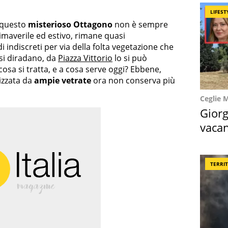
LIFEST
 questo
misterioso Ottagono
non è sempre
rimaverile ed estivo, rimane quasi
 indiscreti per via della folta vegetazione che
 si diradano, da
Piazza Vittorio
lo si può
 cosa si tratta, e a cosa serve oggi? Ebbene,
izzata da
ampie vetrate
ora non conserva più
Ceglie 
Giorg
vacan
locat
TERRI