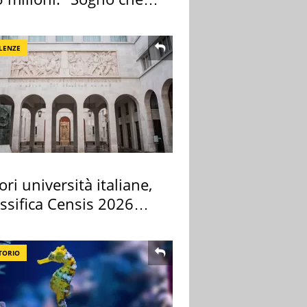
zza"
LENZE
ori università italiane,
assifica Censis 2026
TORIO