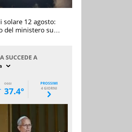
si solare 12 agosto:
o del ministero su
 osservarla