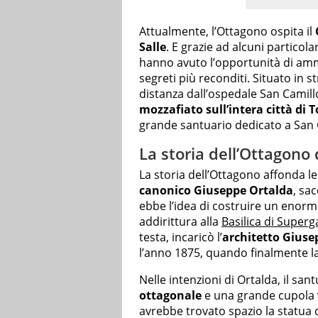
Attualmente, l’Ottagono ospita il
Salle
. E grazie ad alcuni particol
hanno avuto l’opportunità di ammi
segreti più reconditi. Situato in 
distanza dall’ospedale San Camill
mozzafiato sull’intera città di 
grande santuario dedicato a San
La storia dell’Ottagono 
La storia dell’Ottagono affonda le
canonico Giuseppe Ortalda
, sa
ebbe l’idea di costruire un enor
addirittura alla
Basilica di Superg
testa, incaricò l’
architetto Giuse
l’anno 1875, quando finalmente l
Nelle intenzioni di Ortalda, il s
ottagonale
e una grande cupola v
avrebbe trovato spazio la statua d