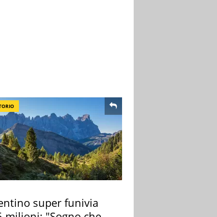
TORIO
entino super funivia
 milioni: "Sogno che si