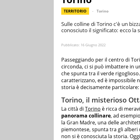
TERRITORIO
Torino
Sulle colline di Torino c'è un bizz
conosciuto il significato: ecco la
Pubblicato:
16 Giugno 2022
Passeggiando per il centro di Tor
circonda, ci si può imbattere in 
che spunta tra il verde rigoglioso
caratterizzano, ed è impossibile n
storia è decisamente particolare:
Torino, il misterioso Ot
La città di
Torino
è ricca di meravi
panorama collinare
, ad esempio
la Gran Madre, una delle architet
piemontese, spunta tra gli alberi
non si è conosciuta la storia. Og