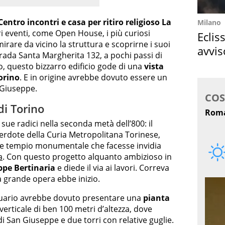
Centro incontri e casa per ritiro religioso La
Milano
ari eventi, come Open House, i più curiosi
Eclis
rare da vicino la struttura e scoprirne i suoi
avvis
strada Santa Margherita 132, a pochi passi di
come
o, questo bizzarro edificio gode di una
vista
Torino
. E in origine avrebbe dovuto essere un
 Giuseppe.
di Torino
 sue radici nella seconda metà dell’800: il
cerdote della Curia Metropolitana Torinese,
me tempio monumentale che facesse invidia
a
. Con questo progetto alquanto ambizioso in
ppe Bertinaria
e diede il via ai lavori. Correva
a grande opera ebbe inizio.
antuario avrebbe dovuto presentare una
pianta
erticale di ben 100 metri d’altezza, dove
i San Giuseppe e due torri con relative guglie.