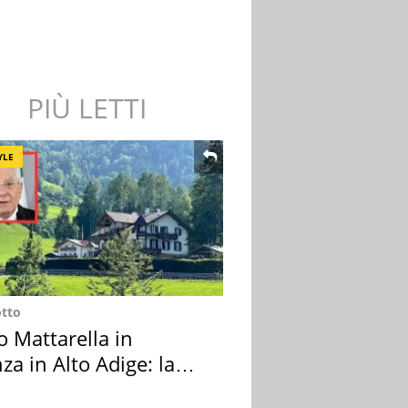
PIÙ LETTI
YLE
otto
o Mattarella in
za in Alto Adige: la
ion scelta