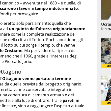
 canonico – avvenuta nel 1880 – e quella, di
ccarono i lavori a tempo indeterminato
,
fondi per proseguire.
to eretto solo parzialmente: quella che
ra ad
un quinto dell’altezza originariamente
ginare come la completa realizzazione del
ne della città di Torino. Pochi anni dopo, gli
 il lotto su cui sorge il tempio, che venne
ole Cristiane
. Ma per vedere la ripresa dei
eno che il 1966, grazie all’interesse degli
e Piercarlo Jorio.
Ottagono
e
l’Ottagono venne portato a termine
–
a da quella prevista dal progetto originario.
 eretta venne conservata e integrata in
 una copertura di cemento armato e dei
mettere alla luce di entrare. Tra le
pareti in
finestre, sino a raggiungere l’aspetto attuale.