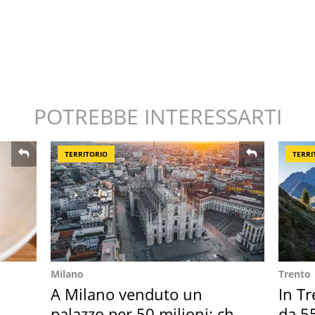
POTREBBE INTERESSARTI
TERRITORIO
TERRI
Milano
Trento
A Milano venduto un
In Tr
palazzo per 50 milioni: chi
da 55