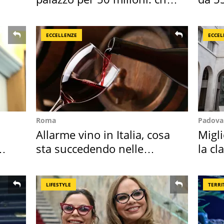
l'ha comprato
reali
ECCELLENZE
ECCEL
Roma
Padova
Allarme vino in Italia, cosa
Migli
sta succedendo nelle
la cl
nostre cantine
2027
LIFESTYLE
TERRI