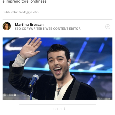
e imprenditore londinese
Pubblicato:
24 Maggio 2025
Martina Bressan
SEO COPYWRITER E WEB CONTENT EDITOR
Appassionata di viaggi, di trail running e di yoga, ama
scoprire nuovi posti e nuove culture. Curiosa,
determinata e intraprendente adora leggere ma
soprattutto scrivere.