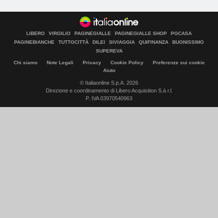
LIBERO
VIRGILIO
PAGINEGIALLE
PAGINEGIALLE SHOP
PGCASA
PAGINEBIANCHE
TUTTOCITTÀ
DILEI
SIVIAGGIA
QUIFINANZA
BUONISSIMO
SUPEREVA
Chi siamo
Note Legali
Privacy
Cookie Policy
Preferenze sui cookie
Aiuto
© Italiaonline S.p.A. 2026
Direzione e coordinamento di Libero Acquisition S.á r.l.
P. IVA 03970540963