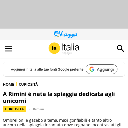
QUESTO
SITO
CONTRIBUISCE
ALL’AUDIENCE
DI
Aggiungi
Aggiungi
InItalia
alle tue fonti Google preferite
HOME
CURIOSITÀ
A Rimini è nata la spiaggia dedicata agli
unicorni
CURIOSITÀ
Rimini
Ombrelloni e gazebo a tema, maxi gonfiabili e tanto altro
ancora nella spiaggia incantata dove regnano incontrastati gli