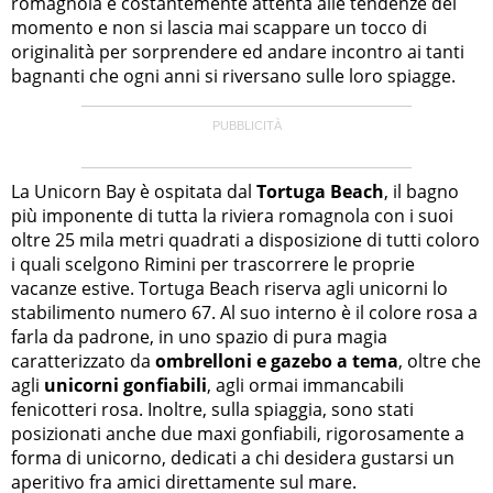
romagnola è costantemente attenta alle tendenze del
momento e non si lascia mai scappare un tocco di
originalità per sorprendere ed andare incontro ai tanti
bagnanti che ogni anni si riversano sulle loro spiagge.
La Unicorn Bay è ospitata dal
Tortuga Beach
, il bagno
più imponente di tutta la riviera romagnola con i suoi
oltre 25 mila metri quadrati a disposizione di tutti coloro
i quali scelgono Rimini per trascorrere le proprie
vacanze estive. Tortuga Beach riserva agli unicorni lo
stabilimento numero 67. Al suo interno è il colore rosa a
farla da padrone, in uno spazio di pura magia
caratterizzato da
ombrelloni e gazebo a tema
, oltre che
agli
unicorni gonfiabili
, agli ormai immancabili
fenicotteri rosa. Inoltre, sulla spiaggia, sono stati
posizionati anche due maxi gonfiabili, rigorosamente a
forma di unicorno, dedicati a chi desidera gustarsi un
aperitivo fra amici direttamente sul mare.