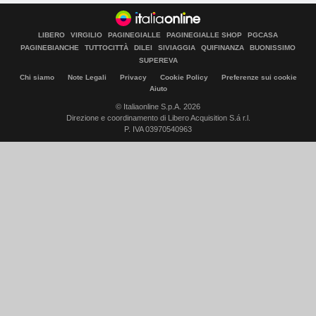
LIBERO
VIRGILIO
PAGINEGIALLE
PAGINEGIALLE SHOP
PGCASA
PAGINEBIANCHE
TUTTOCITTÀ
DILEI
SIVIAGGIA
QUIFINANZA
BUONISSIMO
SUPEREVA
Chi siamo
Note Legali
Privacy
Cookie Policy
Preferenze sui cookie
Aiuto
© Italiaonline S.p.A. 2026
Direzione e coordinamento di Libero Acquisition S.á r.l.
P. IVA 03970540963