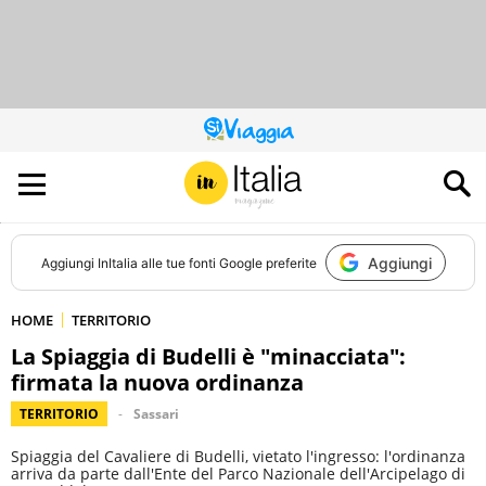
QUESTO
SITO
CONTRIBUISCE
ALL’AUDIENCE
DI
Aggiungi
Aggiungi
InItalia
alle tue fonti Google preferite
HOME
TERRITORIO
La Spiaggia di Budelli è "minacciata":
firmata la nuova ordinanza
TERRITORIO
Sassari
Spiaggia del Cavaliere di Budelli, vietato l'ingresso: l'ordinanza
arriva da parte dall'Ente del Parco Nazionale dell'Arcipelago di