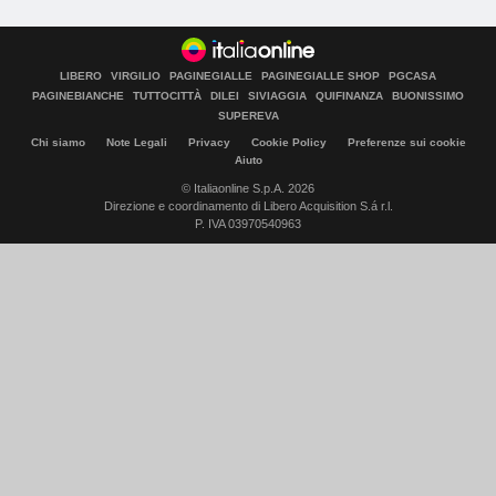
LIBERO
VIRGILIO
PAGINEGIALLE
PAGINEGIALLE SHOP
PGCASA
PAGINEBIANCHE
TUTTOCITTÀ
DILEI
SIVIAGGIA
QUIFINANZA
BUONISSIMO
SUPEREVA
Chi siamo
Note Legali
Privacy
Cookie Policy
Preferenze sui cookie
Aiuto
© Italiaonline S.p.A. 2026
Direzione e coordinamento di Libero Acquisition S.á r.l.
P. IVA 03970540963