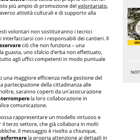
ntesto più ampio di promozione del
volontariato
,
verso attività culturali e di supporto alla
ti volontari non sostituiranno i tecnici
nterfacciarsi con i responsabili dei cantieri. Il
sservare
ciò che non funziona – una
a guasta, uno sfalcio d’erba non effettuato,
 tutto agli uffici competenti in modo puntuale
olo una maggiore efficienza nella gestione del
a partecipazione della cittadinanza alle
inoltre, saranno coperti da un’assicurazione
nterrompere
la loro collaborazione in
lice comunicazione.
ossa rappresentare un modello virtuoso e
l terzo settore, che già collabora in molti
bliche. Il messaggio è rivolto a chiunque,
rasformare
la propria attenzione ai dettagli in