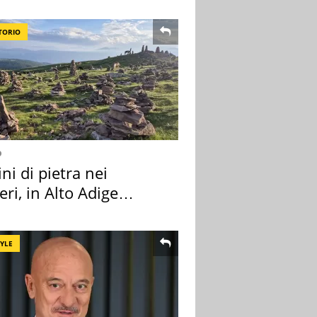
TORIO
o
i di pietra nei
eri, in Alto Adige
a l'allarme
TYLE