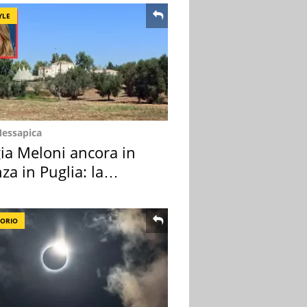
YLE
Messapica
ia Meloni ancora in
za in Puglia: la
ion scelta
TORIO