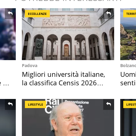
ECCELLENZE
TERRI
Padova
Bolzan
Migliori università italiane,
Uomin
é è
la classifica Censis 2026
senti
2027
scatt
LIFESTYLE
LIFES