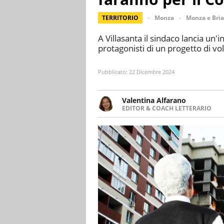
TERRITORIO
Monza
Monza e Bri
A Villasanta il sindaco lancia un'i
protagonisti di un progetto di vo
Pubblicato:
22 Dicembre 2024
Valentina Alfarano
EDITOR & COACH LETTERARIO
LINKEDIN
Lavorare con le storie è la mia 
INSTAGRAM
lavoro come editor di narrativa