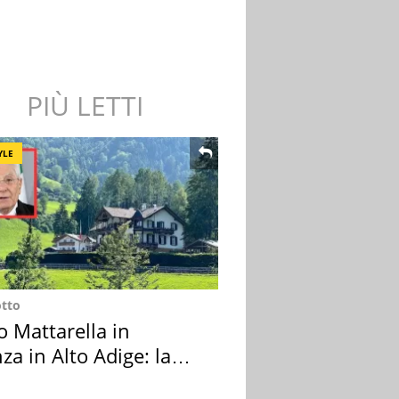
PIÙ LETTI
YLE
otto
o Mattarella in
za in Alto Adige: la
ion scelta