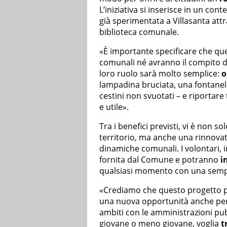
L’iniziativa si inserisce in un co
già sperimentata a Villasanta attra
biblioteca comunale.
«È importante specificare che ques
comunali né avranno il compito di i
loro ruolo sarà molto semplice:
o
lampadina bruciata, una fontanell
cestini non svuotati – e riportare
e utile».
Tra i benefici previsti, vi è non s
territorio, ma anche una rinnovat
dinamiche comunali. I volontari, 
fornita dal Comune e potranno
i
qualsiasi momento con una semp
«Crediamo che questo progetto p
una nuova opportunità anche per i
ambiti con le amministrazioni pub
giovane o meno giovane, voglia
t