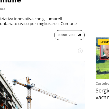
anza
niziativa innovativa con gli umarell
lontariato civico per migliorare il Comune
CONDIVIDI
LIFEST
missione! Specializzata in storytelling di viaggi,
 e coach di scrittura creativa.
Castelr
Sergi
vacan
locat