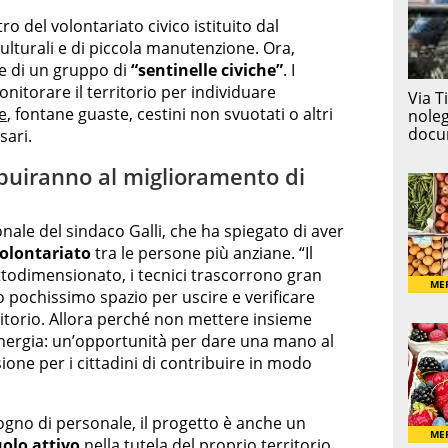
ro del volontariato civico istituito dal
ulturali e di piccola manutenzione. Ora,
one di un gruppo di
“sentinelle civiche”
. I
nitorare il territorio per individuare
e
, fontane guaste, cestini non svuotati o altri
sari.
buiranno al miglioramento di
nale del sindaco Galli, che ha spiegato di aver
olontariato
tra le persone più anziane. “Il
ottodimensionato, i tecnici trascorrono gran
o pochissimo spazio per uscire e verificare
rritorio. Allora perché non mettere insieme
nergia: un’opportunità per dare una mano al
ne per i cittadini di contribuire in modo
sogno di personale, il progetto è anche un
uolo attivo
nella tutela del proprio territorio.