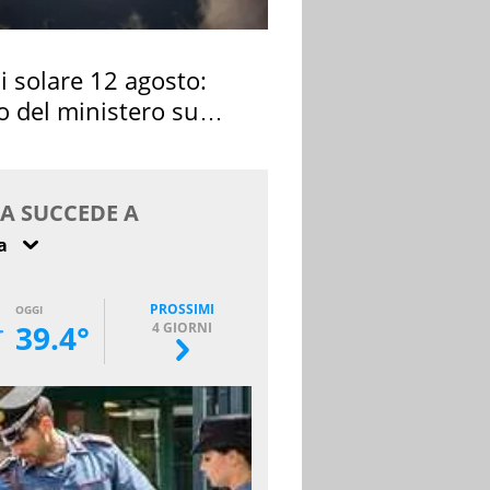
si solare 12 agosto:
o del ministero su
 osservarla