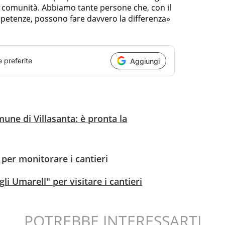
a comunità. Abbiamo tante persone che, con il
mpetenze, possono fare davvero la differenza»
e preferite
Aggiungi
une di Villasanta: è pronta la
 per monitorare i cantieri
gli Umarell" per visitare i cantieri
POTREBBE INTERESSARTI