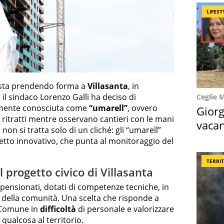
LIFEST
a sta prendendo forma a
Villasanta
, in
 il sindaco Lorenzo Galli ha deciso di
Ceglie 
samente conosciuta come
“umarell”
, ovvero
Giorg
ritratti mentre osservano cantieri con le mani
vacan
non si tratta solo di un cliché: gli “umarell”
locat
etto innovativo, che punta al monitoraggio del
TERRI
l progetto civico di Villasanta
i pensionati, dotati di competenze tecniche, in
ne della comunità. Una scelta che risponde a
 Comune in
difficoltà
di personale e valorizzare
 qualcosa al territorio.