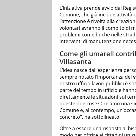
L’iniziativa prende avvio dal Regist
Comune, che già include attività c
l’attenzione è rivolta alla creazi
volontari avranno il compito di mo
problemi come
buche nelle strad
interventi di manutenzione neces
Come gli umarell contri
Villasanta
L’idea nasce dall’esperienza perso
sempre notato l’importanza del
v
nostro ufficio lavori pubblici è s
parte del tempo in ufficio e hann
direttamente le situazioni sul te
queste due cose? Creiamo una si
Comune e, al contempo, un’occasio
concreto”, ha sottolineato.
Oltre a essere una risposta al bi
modo per offrire ai cittadini un
r