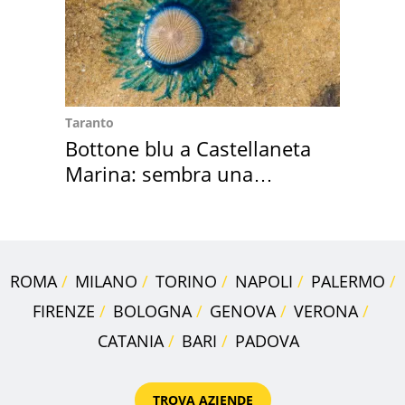
Taranto
Bottone blu a Castellaneta
Marina: sembra una
medusa ma non lo è
ROMA
MILANO
TORINO
NAPOLI
PALERMO
FIRENZE
BOLOGNA
GENOVA
VERONA
CATANIA
BARI
PADOVA
TROVA AZIENDE