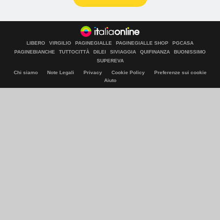
LIBERO
VIRGILIO
PAGINEGIALLE
PAGINEGIALLE SHOP
PGCASA
PAGINEBIANCHE
TUTTOCITTÀ
DILEI
SIVIAGGIA
QUIFINANZA
BUONISSIMO
SUPEREVA
Chi siamo
Note Legali
Privacy
Cookie Policy
Preferenze sui cookie
Aiuto
© Italiaonline S.p.A. 2026
Direzione e coordinamento di Libero Acquisition S.á r.l.
P. IVA 03970540963