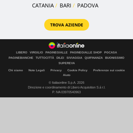
CATANIA
BARI
PADOVA
TROVA AZIENDE
LIBERO
VIRGILIO
PAGINEGIALLE
PAGINEGIALLE SHOP
PGCASA
PAGINEBIANCHE
TUTTOCITTÀ
DILEI
SIVIAGGIA
QUIFINANZA
BUONISSIMO
SUPEREVA
Chi siamo
Note Legali
Privacy
Cookie Policy
Preferenze sui cookie
Aiuto
© Italiaonline S.p.A. 2026
Direzione e coordinamento di Libero Acquisition S.á r.l.
P. IVA 03970540963