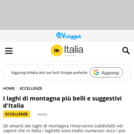
QUESTO
SITO
CONTRIBUISCE
ALL’AUDIENCE
DI
Aggiungi
Aggiungi
InItalia
alle tue fonti Google preferite
HOME
ECCELLENZE
I laghi di montagna più belli e suggestivi
d'Italia
ECCELLENZE
Aosta
Gli amanti dei laghi di montagna rimarranno soddisfatti nel
sapere che in Italia i laghetti sono molto numerosi: ecco i più