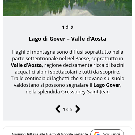
1
di
9
Lago di Gover – Valle d’Aosta
I laghi di montagna sono diffusi soprattutto nella
parte settentrionale nel Bel Paese, soprattutto in
Valle d'Aosta
, regione decisamente ricca di bacini
acquatici alpini spettacolari e tutti da scoprire.
Tra le centinaia di laghetti che si trovano sul suolo
valdostano si possono segnalare il
Lago Gover
,
nella splendida
Gressoney-Saint-Jean
1
di
9
Aggiungi
Aggiungi
InItalia
alle tue fonti Google preferite