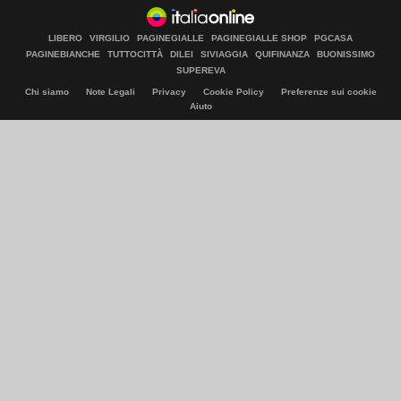
LIBERO
VIRGILIO
PAGINEGIALLE
PAGINEGIALLE SHOP
PGCASA
PAGINEBIANCHE
TUTTOCITTÀ
DILEI
SIVIAGGIA
QUIFINANZA
BUONISSIMO
SUPEREVA
Chi siamo
Note Legali
Privacy
Cookie Policy
Preferenze sui cookie
Aiuto
© Italiaonline S.p.A. 2026
Direzione e coordinamento di Libero Acquisition S.á r.l.
P. IVA 03970540963