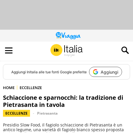
QUESTO
SITO
CONTRIBUISCE
ALL’AUDIENCE
DI
Aggiungi
Aggiungi
InItalia
alle tue fonti Google preferite
HOME
ECCELLENZE
Schiaccione e sparnocchi: la tradizione di
Pietrasanta in tavola
ECCELLENZE
Pietrasanta
Presidio Slow Food, il fagiolo schiaccione di Pietrasanta è un
antico legume, una varietà di fagiolo bianco spesso proposta