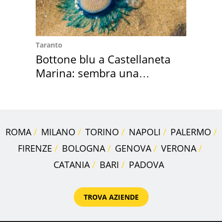
Taranto
Bottone blu a Castellaneta
Marina: sembra una
medusa ma non lo è
ROMA
MILANO
TORINO
NAPOLI
PALERMO
FIRENZE
BOLOGNA
GENOVA
VERONA
CATANIA
BARI
PADOVA
TROVA AZIENDE