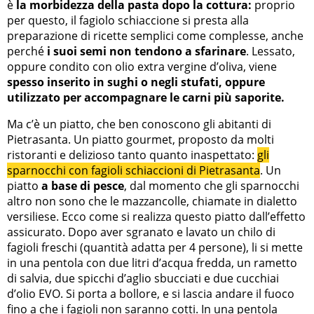
è
la morbidezza della pasta dopo la cottura:
proprio
per questo, il fagiolo schiaccione si presta alla
preparazione di ricette semplici come complesse, anche
perché
i suoi semi non tendono a sfarinare
. Lessato,
oppure condito con olio extra vergine d’oliva, viene
spesso inserito in sughi o negli stufati, oppure
utilizzato per accompagnare le carni più saporite.
Ma c’è un piatto, che ben conoscono gli abitanti di
Pietrasanta. Un piatto gourmet, proposto da molti
ristoranti e delizioso tanto quanto inaspettato:
gli
sparnocchi con fagioli schiaccioni di Pietrasanta
. Un
piatto
a base di pesce
, dal momento che gli sparnocchi
altro non sono che le mazzancolle, chiamate in dialetto
versiliese. Ecco come si realizza questo piatto dall’effetto
assicurato. Dopo aver sgranato e lavato un chilo di
fagioli freschi (quantità adatta per 4 persone), li si mette
in una pentola con due litri d’acqua fredda, un rametto
di salvia, due spicchi d’aglio sbucciati e due cucchiai
d’olio EVO. Si porta a bollore, e si lascia andare il fuoco
fino a che i fagioli non saranno cotti. In una pentola