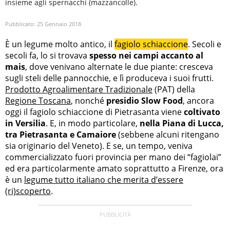
insieme agli spernacchi (mazzancolle).
Pubblicato:
25 Gennaio 2018
È un legume molto antico, il
fagiolo schiaccione
. Secoli e
secoli fa, lo si trovava
spesso nei campi accanto al
mais
, dove venivano alternate le due piante: cresceva
sugli steli delle pannocchie, e lì produceva i suoi frutti.
Prodotto Agroalimentare Tradizionale
(PAT) della
Regione Toscana
, nonché
presidio Slow Food
, ancora
oggi il fagiolo schiaccione di Pietrasanta viene
coltivato
in Versilia
. E, in modo particolare,
nella Piana di Lucca,
tra Pietrasanta e Camaiore
(sebbene alcuni ritengano
sia originario del Veneto). E se, un tempo, veniva
commercializzato fuori provincia per mano dei “fagiolai”
ed era particolarmente amato soprattutto a Firenze, ora
è un
legume tutto italiano che merita d’essere
(ri)scoperto
.