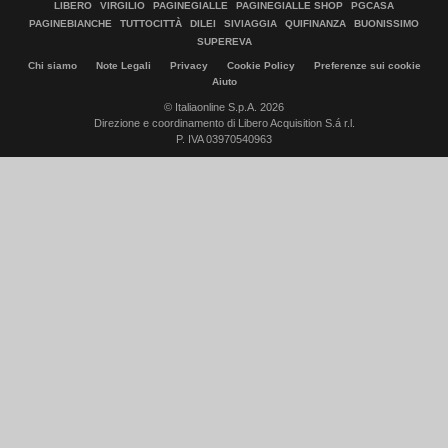
LIBERO
VIRGILIO
PAGINEGIALLE
PAGINEGIALLE SHOP
PGCASA
PAGINEBIANCHE
TUTTOCITTÀ
DILEI
SIVIAGGIA
QUIFINANZA
BUONISSIMO
SUPEREVA
Chi siamo
Note Legali
Privacy
Cookie Policy
Preferenze sui cookie
Aiuto
© Italiaonline S.p.A. 2026
Direzione e coordinamento di Libero Acquisition S.á r.l.
P. IVA 03970540963