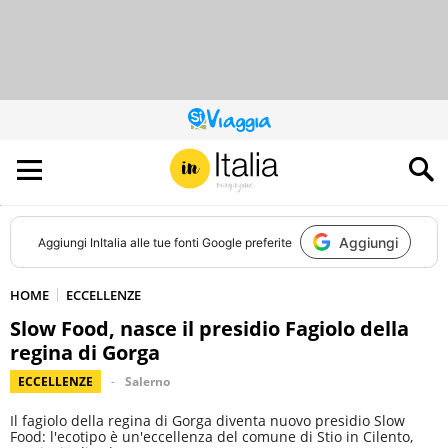
QUESTO
SITO
CONTRIBUISCE
ALL’AUDIENCE
DI
Aggiungi
Aggiungi
InItalia
alle tue fonti Google preferite
HOME
ECCELLENZE
Slow Food, nasce il presidio Fagiolo della
regina di Gorga
ECCELLENZE
Salerno
Il fagiolo della regina di Gorga diventa nuovo presidio Slow
Food: l'ecotipo è un'eccellenza del comune di Stio in Cilento,