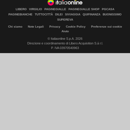
LIBERO
VIRGILIO
PAGINEGIALLE
PAGINEGIALLE SHOP
PGCASA
PAGINEBIANCHE
TUTTOCITTÀ
DILEI
SIVIAGGIA
QUIFINANZA
BUONISSIMO
SUPEREVA
Chi siamo
Note Legali
Privacy
Cookie Policy
Preferenze sui cookie
Aiuto
© Italiaonline S.p.A. 2026
Direzione e coordinamento di Libero Acquisition S.á r.l.
P. IVA 03970540963