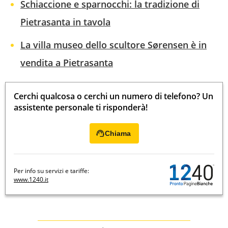
Schiaccione e sparnocchi: la tradizione di
Pietrasanta in tavola
La villa museo dello scultore Sørensen è in
vendita a Pietrasanta
Cerchi qualcosa o cerchi un numero di telefono? Un
assistente personale ti risponderà!
Chiama
Per info su servizi e tariffe:
www.1240.it