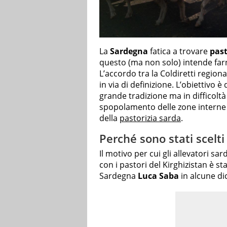
La
Sardegna
fatica a trovare
past
questo (ma non solo) intende far
L’accordo tra la Coldiretti regiona
in via di definizione. L’obiettivo
grande tradizione ma in difficol
spopolamento delle zone interne 
della
pastorizia sarda
.
Perché sono stati scelti 
Il motivo per cui gli allevatori sa
con i pastori del Kirghizistan è st
Sardegna
Luca Saba
in alcune dic