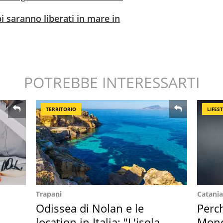
i saranno liberati in mare in
POTREBBE INTERESSARTI
TERRITORIO
LIFES
Trapani
Catania
Odissea di Nolan e le
Perc
location in Italia: "L'isola
Mondi