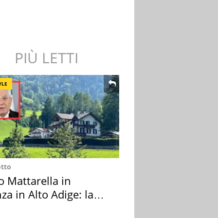
PIÙ LETTI
YLE
otto
o Mattarella in
za in Alto Adige: la
ion scelta