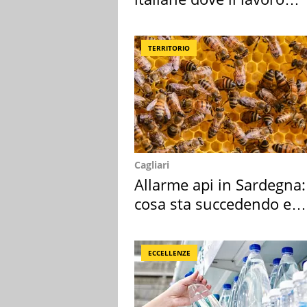
cresce di più
TERRITORIO
Cagliari
Allarme api in Sardegna:
cosa sta succedendo e
perché
ECCELLENZE