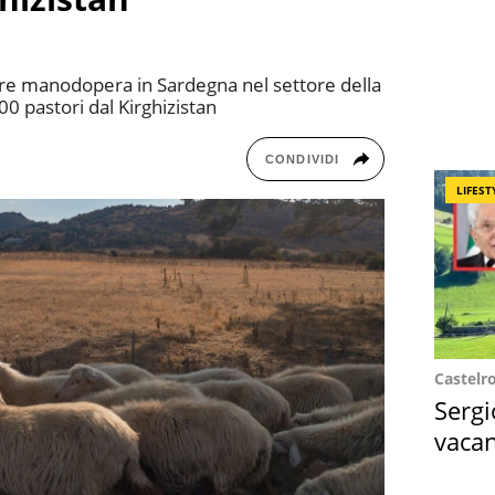
ovare manodopera in Sardegna nel settore della
100 pastori dal Kirghizistan
CONDIVIDI
LIFEST
Castelr
Sergi
vacan
locat