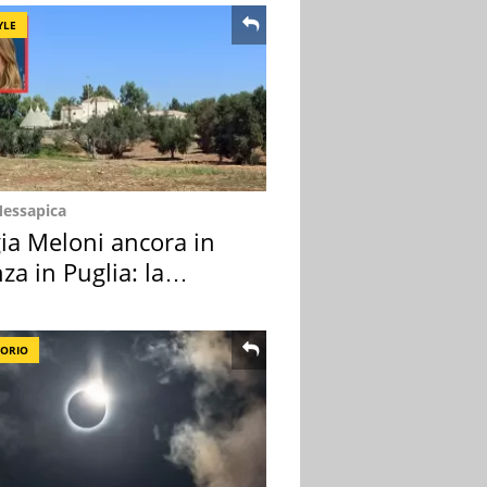
YLE
Messapica
ia Meloni ancora in
za in Puglia: la
ion scelta
TORIO