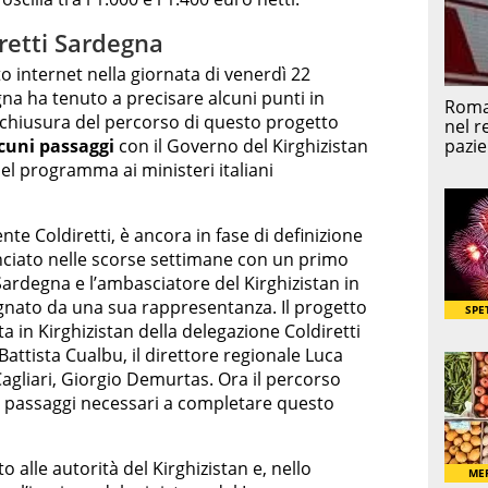
iretti Sardegna
o internet nella giornata di venerdì 22
na ha tenuto a precisare alcuni punti in
a chiusura del percorso di questo progetto
cuni passaggi
con il Governo del Kirghizistan
el programma ai ministeri italiani
nte Coldiretti, è ancora in fase di definizione
lanciato nelle scorse settimane con un primo
i Sardegna e l’ambasciatore del Kirghizistan in
gnato da una sua rappresentanza. Il progetto
ta in Kirghizistan della delegazione Coldiretti
attista Cualbu, il direttore regionale Luca
 Cagliari, Giorgio Demurtas. Ora il percorso
mi passaggi necessari a completare questo
o alle autorità del Kirghizistan e, nello