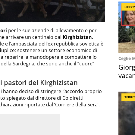
LIFEST
ori
per le sue aziende di allevamento e per
ne arrivare un centinaio dal
Kirghizistan
.
le e l’ambasciata dell’ex repubblica sovietica è
 è duplice: sostenere un settore economico di
tà a reperire la manodopera e combattere lo
Ceglie 
della Sardegna, che sono anche il “cuore”
Giorg
vacan
i pastori del Kirghizistan
locat
rdi hanno deciso di stringere l’accordo proprio
ato spiegato dal direttore di Coldiretti
TERRI
hiarazioni riportate dal ‘Corriere della Sera’.