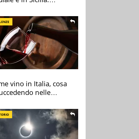
nza ma non solo
LENZE
me vino in Italia, cosa
succedendo nelle
re cantine
TORIO