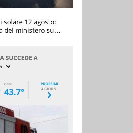
si solare 12 agosto:
o del ministero su
 osservarla