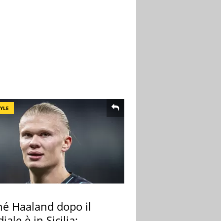
TYLE
hé Haaland dopo il
ale è in Sicilia: