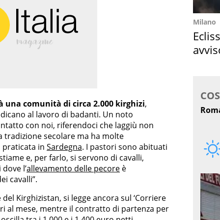
Milano
Eclis
avvis
come
ià una comunità di circa 2.000 kirghizi
,
icano al lavoro di badanti. Un noto
ontatto con noi, riferendoci che laggiù non
a tradizione secolare ma ha molte
 praticata in
Sardegna
. I pastori sono abituati
stiame e, per farlo, si servono di cavalli,
dove l’
allevamento delle pecore
è
i cavalli”.
del Kirghizistan, si legge ancora sul ‘Corriere
ari al mese, mentre il contratto di partenza per
oscilla tra i 1.000 e i 1.400 euro netti.