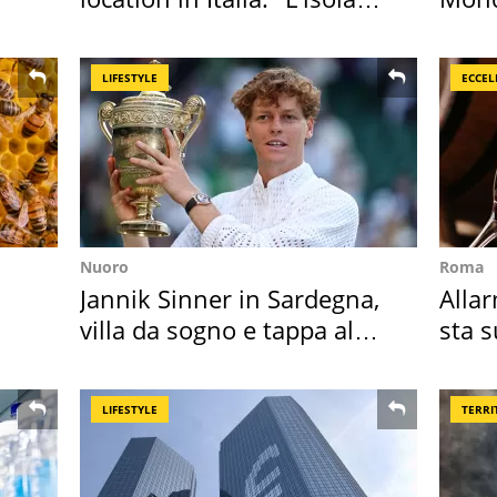
sembra Itaca"
vaca
LIFESTYLE
ECCEL
Nuoro
Roma
Jannik Sinner in Sardegna,
Allar
villa da sogno e tappa al
sta 
discount
nost
LIFESTYLE
TERRI