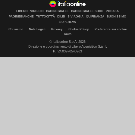
LIBERO
VIRGILIO
PAGINEGIALLE
PAGINEGIALLE SHOP
PGCASA
PAGINEBIANCHE
TUTTOCITTÀ
DILEI
SIVIAGGIA
QUIFINANZA
BUONISSIMO
SUPEREVA
Chi siamo
Note Legali
Privacy
Cookie Policy
Preferenze sui cookie
Aiuto
© Italiaonline S.p.A. 2026
Direzione e coordinamento di Libero Acquisition S.á r.l.
P. IVA 03970540963