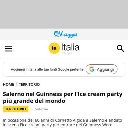
QUESTO
SITO
CONTRIBUISCE
ALL’AUDIENCE
DI
Aggiungi
Aggiungi
InItalia
alle tue fonti Google preferite
HOME
TERRITORIO
Salerno nel Guinness per l'Ice cream party
più grande del mondo
TERRITORIO
Salerno
In occasione dei 60 anni di Cornetto Algida a Salerno è andato
in scena l'ice cream party per entrare nel Guinness Word