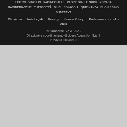
LIBERO
VIRGILIO
PAGINEGIALLE
PAGINEGIALLE SHOP
PGCASA
PAGINEBIANCHE
TUTTOCITTÀ
DILEI
SIVIAGGIA
QUIFINANZA
BUONISSIMO
SUPEREVA
Chi siamo
Note Legali
Privacy
Cookie Policy
Preferenze sui cookie
Aiuto
© Italiaonline S.p.A. 2026
Direzione e coordinamento di Libero Acquisition S.á r.l.
P. IVA 03970540963