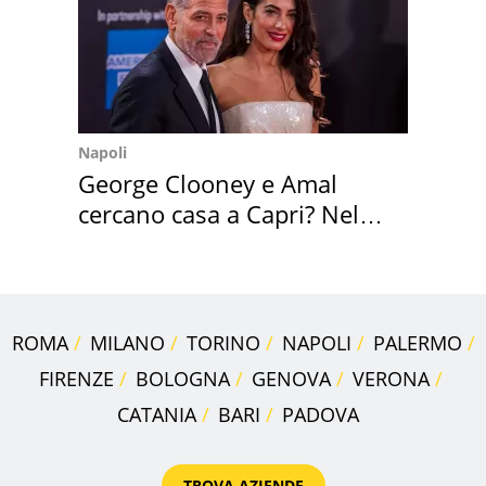
Napoli
George Clooney e Amal
cercano casa a Capri? Nel
mirino una villa
ROMA
MILANO
TORINO
NAPOLI
PALERMO
FIRENZE
BOLOGNA
GENOVA
VERONA
CATANIA
BARI
PADOVA
TROVA AZIENDE