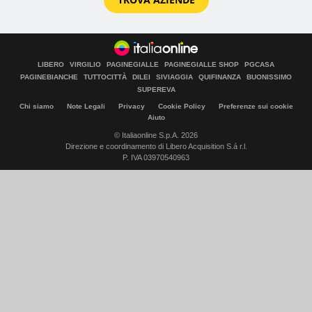
LIBERO
VIRGILIO
PAGINEGIALLE
PAGINEGIALLE SHOP
PGCASA
PAGINEBIANCHE
TUTTOCITTÀ
DILEI
SIVIAGGIA
QUIFINANZA
BUONISSIMO
SUPEREVA
Chi siamo
Note Legali
Privacy
Cookie Policy
Preferenze sui cookie
Aiuto
© Italiaonline S.p.A. 2026
Direzione e coordinamento di Libero Acquisition S.á r.l.
P. IVA 03970540963