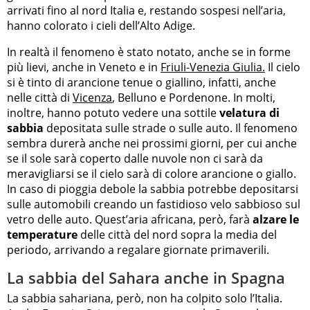
arrivati fino al nord Italia e, restando sospesi nell’aria,
hanno colorato i cieli dell’Alto Adige.
In realtà il fenomeno è stato notato, anche se in forme
più lievi, anche in Veneto e in
Friuli-Venezia Giulia.
Il cielo
si è tinto di arancione tenue o giallino, infatti, anche
nelle città di
Vicenza
, Belluno e Pordenone. In molti,
inoltre, hanno potuto vedere una sottile
velatura di
sabbia
depositata sulle strade o sulle auto. Il fenomeno
sembra durerà anche nei prossimi giorni, per cui anche
se il sole sarà coperto dalle nuvole non ci sarà da
meravigliarsi se il cielo sarà di colore arancione o giallo.
In caso di pioggia debole la sabbia potrebbe depositarsi
sulle automobili creando un fastidioso velo sabbioso sul
vetro delle auto. Quest’aria africana, però, farà
alzare le
temperature
delle città del nord sopra la media del
periodo, arrivando a regalare giornate primaverili.
La sabbia del Sahara anche in Spagna
La sabbia sahariana, però, non ha colpito solo l’Italia.