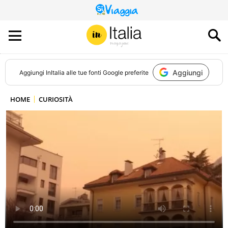
QUESTO
SITO
CONTRIBUISCE
ALL’AUDIENCE
DI
Aggiungi
Aggiungi
InItalia
alle tue fonti Google preferite
HOME
CURIOSITÀ