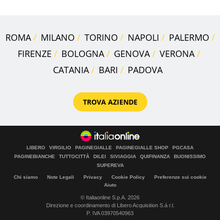
ROMA
MILANO
TORINO
NAPOLI
PALERMO
FIRENZE
BOLOGNA
GENOVA
VERONA
CATANIA
BARI
PADOVA
TROVA AZIENDE
LIBERO
VIRGILIO
PAGINEGIALLE
PAGINEGIALLE SHOP
PGCASA
PAGINEBIANCHE
TUTTOCITTÀ
DILEI
SIVIAGGIA
QUIFINANZA
BUONISSIMO
SUPEREVA
Chi siamo
Note Legali
Privacy
Cookie Policy
Preferenze sui cookie
Aiuto
© Italiaonline S.p.A. 2026
Direzione e coordinamento di Libero Acquisition S.á r.l.
P. IVA 03970540963