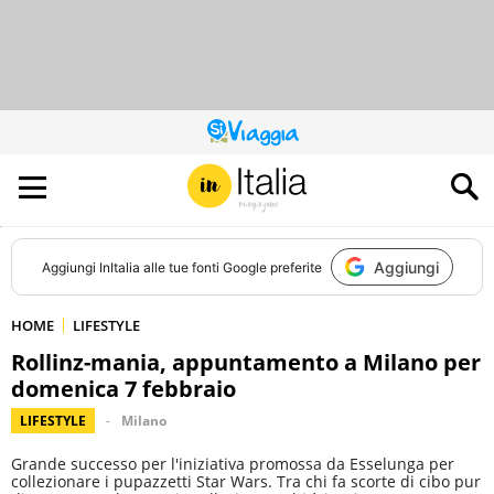
QUESTO
SITO
CONTRIBUISCE
ALL’AUDIENCE
DI
Aggiungi
Aggiungi
InItalia
alle tue fonti Google preferite
HOME
LIFESTYLE
Rollinz-mania, appuntamento a Milano per
domenica 7 febbraio
LIFESTYLE
Milano
Grande successo per l'iniziativa promossa da Esselunga per
collezionare i pupazzetti Star Wars. Tra chi fa scorte di cibo pur