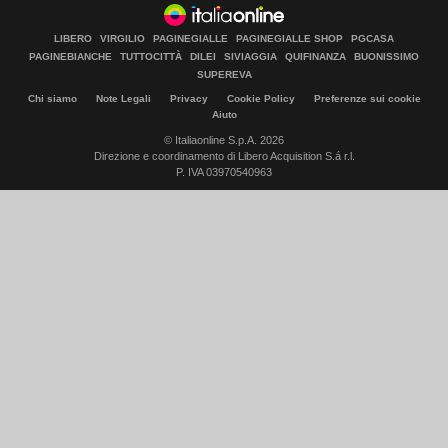
LIBERO
VIRGILIO
PAGINEGIALLE
PAGINEGIALLE SHOP
PGCASA
PAGINEBIANCHE
TUTTOCITTÀ
DILEI
SIVIAGGIA
QUIFINANZA
BUONISSIMO
SUPEREVA
Chi siamo
Note Legali
Privacy
Cookie Policy
Preferenze sui cookie
Aiuto
© Italiaonline S.p.A. 2026
Direzione e coordinamento di Libero Acquisition S.á r.l.
P. IVA 03970540963