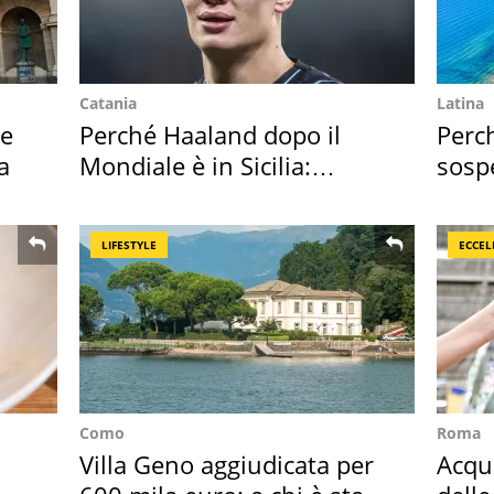
Catania
Latina
ie
Perché Haaland dopo il
Perc
a
Mondiale è in Sicilia:
sosp
vacanza ma non solo
2026
LIFESTYLE
ECCEL
Como
Roma
Villa Geno aggiudicata per
Acqua