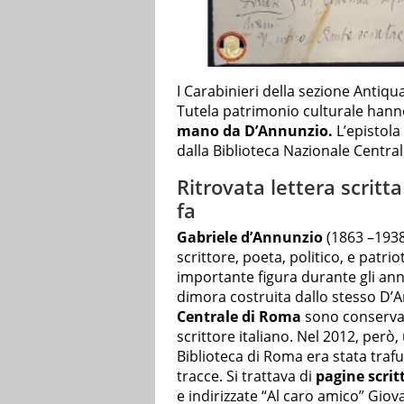
I Carabinieri della sezione Antiq
Tutela patrimonio culturale hanno
mano da D’Annunzio.
L’epistola
dalla Biblioteca Nazionale Central
Ritrovata lettera scritt
fa
Gabriele d’Annunzio
(1863 –1938
scrittore, poeta, politico, e patr
importante figura durante gli an
dimora costruita dallo stesso D’
Centrale di Roma
sono conservat
scrittore italiano. Nel 2012, però,
Biblioteca di Roma era stata traf
tracce. Si trattava di
pagine scri
e indirizzate “Al caro amico” Giov