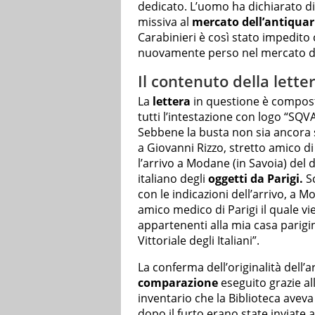
dedicato. L’uomo ha dichiarato d
missiva al
mercato dell’antiquar
Carabinieri è così stato impedito
nuovamente perso nel mercato dei
Il contenuto della lette
La
lettera
in questione è compost
tutti l’intestazione con logo “S
Sebbene la busta non sia ancora st
a Giovanni Rizzo, stretto amico d
l’arrivo a Modane (in Savoia) del
italiano degli
oggetti da Parigi.
Sc
con le indicazioni dell’arrivo, a
amico medico di Parigi il quale vi
appartenenti alla mia casa parigin
Vittoriale degli Italiani”.
La conferma dell’originalità dell’
comparazione
eseguito grazie all
inventario che la Biblioteca aveva
dopo il furto erano state inviate 