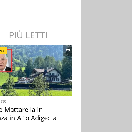
PIÙ LETTI
YLE
otto
o Mattarella in
za in Alto Adige: la
ion scelta