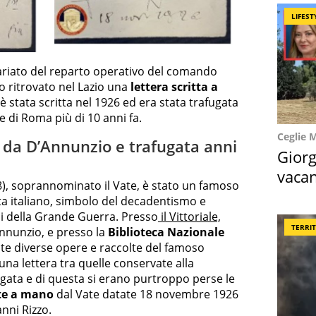
LIFEST
uariato del reparto operativo del comando
 ritrovato nel Lazio una
lettera scritta a
 è stata scritta nel 1926 ed era stata trafugata
e di Roma più di 10 anni fa.
Ceglie 
a da D’Annunzio e trafugata anni
Giorg
vacan
), soprannominato il Vate, è stato un famoso
locat
iota italiano, simbolo del decadentismo e
ni della Grande Guerra. Presso
il Vittoriale,
TERRI
Annunzio, e presso la
Biblioteca Nazionale
e diverse opere e raccolte del famoso
 una lettera tra quelle conservate alla
ugata e di questa si erano purtroppo perse le
tte a mano
dal Vate datate 18 novembre 1926
anni Rizzo.