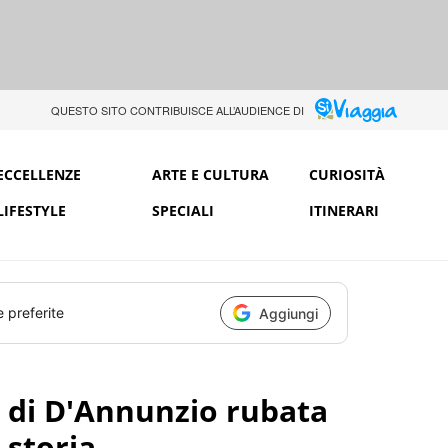
QUESTO SITO CONTRIBUISCE ALL’AUDIENCE DI
ECCELLENZE
ARTE E CULTURA
CURIOSITÀ
LIFESTYLE
SPECIALI
ITINERARI
e preferite
Aggiungi
a di D'Annunzio rubata
 storia