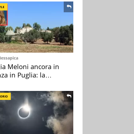
YLE
Messapica
ia Meloni ancora in
za in Puglia: la
ion scelta
TORIO