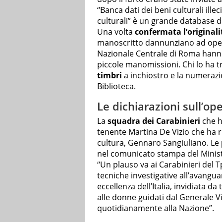
“Banca dati dei beni culturali ille
culturali” è un grande database di a
Una volta
confermata l’originali
manoscritto dannunziano ad opera d
Nazionale Centrale di Roma hann
piccole manomissioni. Chi lo ha tr
timbri
a inchiostro e la numerazio
Biblioteca.
Le dichiarazioni sull’op
La
squadra dei Carabinieri
che h
tenente Martina De Vizio che ha r
cultura, Gennaro Sangiuliano. Le
nel comunicato stampa del Minis
“Un plauso va ai Carabinieri del Tp
tecniche investigative all’avangua
eccellenza dell’Italia, invidiata da
alle donne guidati dal Generale V
quotidianamente alla Nazione”.