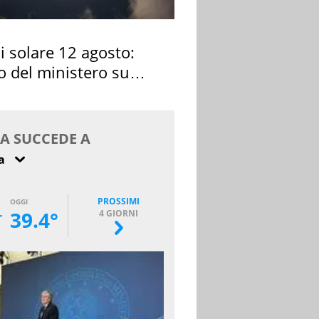
si solare 12 agosto:
o del ministero su
 osservarla