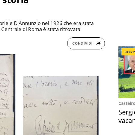
briele D'Annunzio nel 1926 che era stata
 Centrale di Roma è stata ritrovata
CONDIVIDI
LIFEST
Castelr
Sergi
vacan
locat