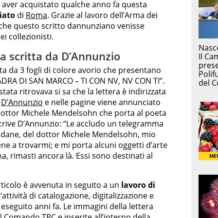
i aver acquistato qualche anno fa questa
iato
di
Roma
. Grazie al lavoro dell’Arma dei
 che questo scritto dannunziano venisse
 collezionisti.
ra scritta da D’Annunzio
a da 3 fogli di colore avorio che presentano
QVADRA DI SAN MARCO – TI CON NV, NV CON TI”.
ata ritrovava si sa che la lettera è indirizzata
i
D’Annunzio
e nelle pagine viene annunciato
 dottor Michele Mendelsohn che porta al poeta
rive D’Annunzio: “Le accludo un telegramma
 Modane, del dottor Michele Mendelsohn, mio
ene a trovarmi; e mi porta alcuni oggetti d’arte
a, rimasti ancora là. Essi sono destinati al
articolo è avvenuta in seguito a un
lavoro di
’attività di catalogazione, digitalizzazione e
 eseguito anni fa. Le immagini della lettera
al Comando TPC e inserite all’interno della