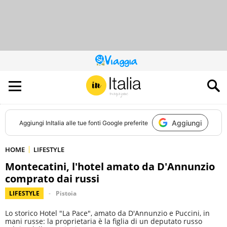
QUESTO
SITO
CONTRIBUISCE
ALL’AUDIENCE
DI
Aggiungi
Aggiungi
InItalia
alle tue fonti Google preferite
HOME
LIFESTYLE
Montecatini, l'hotel amato da D'Annunzio
comprato dai russi
LIFESTYLE
Pistoia
Lo storico Hotel "La Pace", amato da D'Annunzio e Puccini, in
mani russe: la proprietaria è la figlia di un deputato russo