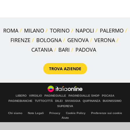
loro case
ROMA
MILANO
TORINO
NAPOLI
PALERMO
FIRENZE
BOLOGNA
GENOVA
VERONA
CATANIA
BARI
PADOVA
TROVA AZIENDE
LIBERO
VIRGILIO
PAGINEGIALLE
PAGINEGIALLE SHOP
PGCASA
PAGINEBIANCHE
TUTTOCITTÀ
DILEI
SIVIAGGIA
QUIFINANZA
BUONISSIMO
SUPEREVA
Chi siamo
Note Legali
Privacy
Cookie Policy
Preferenze sui cookie
Aiuto
© Italiaonline S.p.A. 2026
Direzione e coordinamento di Libero Acquisition S.á r.l.