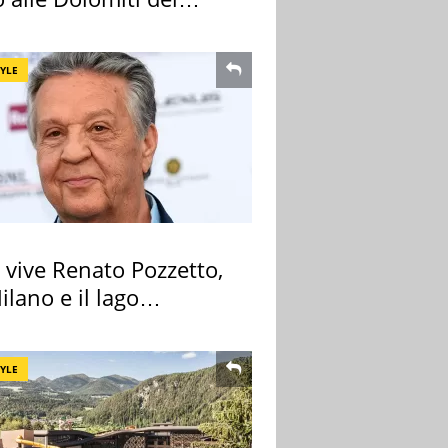
re
TYLE
 vive Renato Pozzetto,
ilano e il lago
iore
TYLE