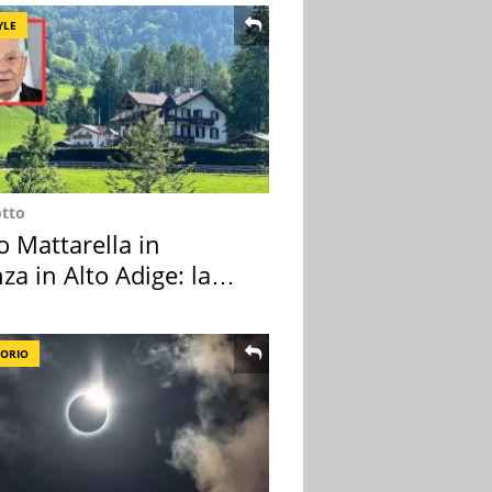
YLE
otto
o Mattarella in
za in Alto Adige: la
ion scelta
TORIO