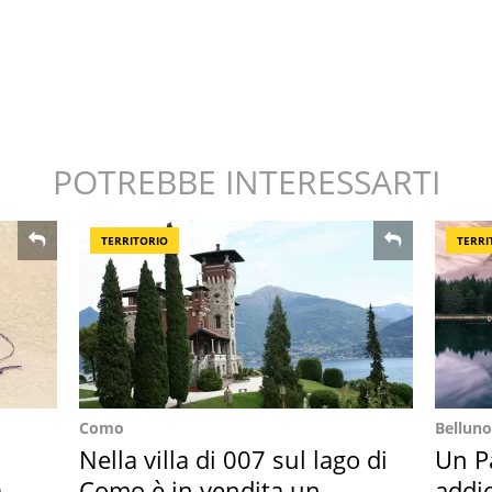
POTREBBE INTERESSARTI
TERRITORIO
TERRI
Como
Belluno
Nella villa di 007 sul lago di
Un Pa
ar
Como è in vendita un
addio