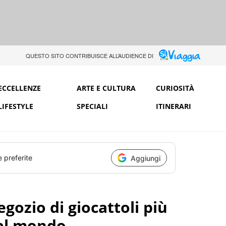
QUESTO SITO CONTRIBUISCE ALL’AUDIENCE DI
ECCELLENZE
ARTE E CULTURA
CURIOSITÀ
LIFESTYLE
SPECIALI
ITINERARI
e preferite
Aggiungi
gozio di giocattoli più
 al mondo