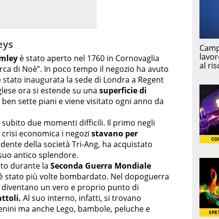
eys
amley
è stato aperto nel 1760 in Cornovaglia
rca di Noè”. In poco tempo il negozio ha avuto
 stato inaugurata la sede di Londra a Regent
inglese ora si estende su una
superficie di
 ben sette piani e viene visitato ogni anno da
subito due momenti difficili. Il primo negli
e crisi economica i negozi
stavano per
idente della società Tri-Ang, ha acquistato
suo antico splendore.
ato durante la
Seconda Guerra Mondiale
 è stato più volte bombardato. Nel dopoguerra
à diventano un vero e proprio punto di
ttoli.
Al suo interno, infatti, si trovano
trenini ma anche Lego, bambole, peluche e