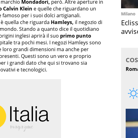
 a marchio
Mondadori,
però. Altre aperture in
o Calvin Klein
e quelle che riguardano un
Milano
e famoso per i suoi dolci artigianali.
Eclis
a è quella che riguarda
Hamleys,
il negozio di
l mondo. Stando a quanto dice il quotidiano
avvis
rigini inglesi aprirà il suo
primo punto
come
pitale tra pochi mesi. I negozi Hamleys sono
le loro grandi dimensioni ma anche per
presenti. Questi sono un vero e proprio
r i grandi dato che qui si trovano sia
novativi e tecnologici.