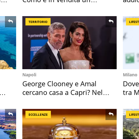
appartamento
Cado
TERRITORIO
LIFES
Napoli
Milano
George Clooney e Amal
Dove
cercano casa a Capri? Nel
tra M
mirino una villa
Magg
ECCELLENZE
LIFES