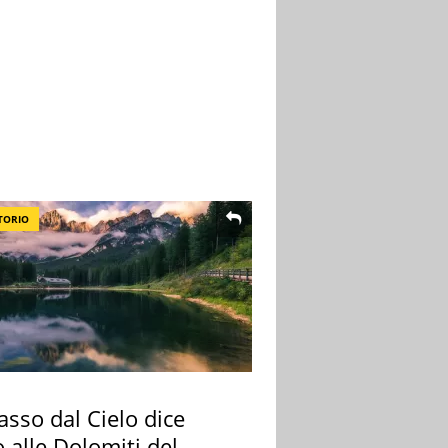
TORIO
sso dal Cielo dice
 alle Dolomiti del