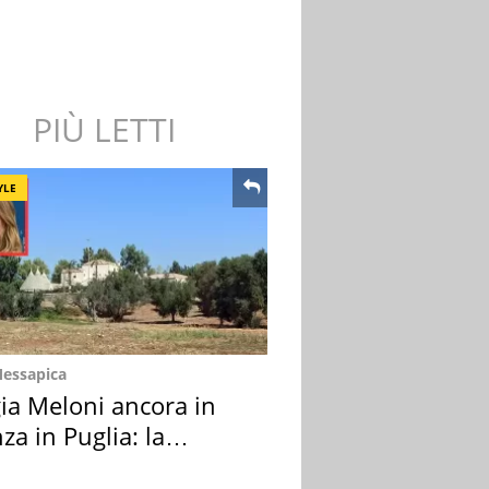
PIÙ LETTI
YLE
Messapica
ia Meloni ancora in
za in Puglia: la
ion scelta