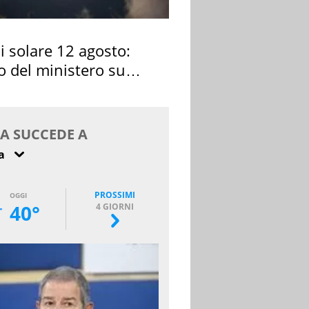
si solare 12 agosto:
o del ministero su
 osservarla