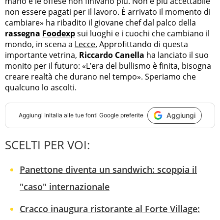
mano e le offese non finivano più. Non è più accettabile
non essere pagati per il lavoro. È arrivato il momento di
cambiare
»
ha ribadito il giovane chef dal palco della
rassegna
Foodexp
sui luoghi e i cuochi che cambiano il
mondo, in scena a
Lecce.
Approfittando di questa
importante vetrina,
Riccardo Canella
ha lanciato il suo
monito per il futuro:
«
L’era del bullismo è finita, bisogna
creare realtà che durano nel tempo
»
. Speriamo che
qualcuno lo ascolti.
Aggiungi
Aggiungi
InItalia
alle tue fonti Google preferite
SCELTI PER VOI:
Panettone diventa un sandwich: scoppia il
"caso" internazionale
Cracco inaugura ristorante al Forte Village: