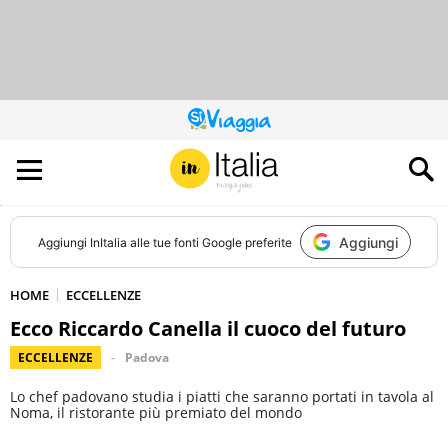
QUESTO
SITO
CONTRIBUISCE
ALL’AUDIENCE
DI
Aggiungi
Aggiungi
InItalia
alle tue fonti Google preferite
HOME
ECCELLENZE
Ecco Riccardo Canella il cuoco del futuro
ECCELLENZE
Padova
Lo chef padovano studia i piatti che saranno portati in tavola al
Noma, il ristorante più premiato del mondo