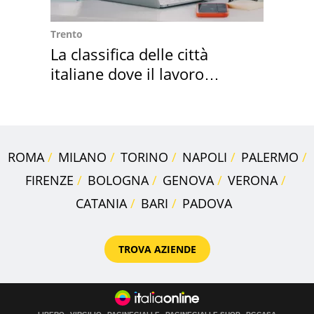
Trento
La classifica delle città
italiane dove il lavoro
cresce di più
ROMA
MILANO
TORINO
NAPOLI
PALERMO
FIRENZE
BOLOGNA
GENOVA
VERONA
CATANIA
BARI
PADOVA
TROVA AZIENDE