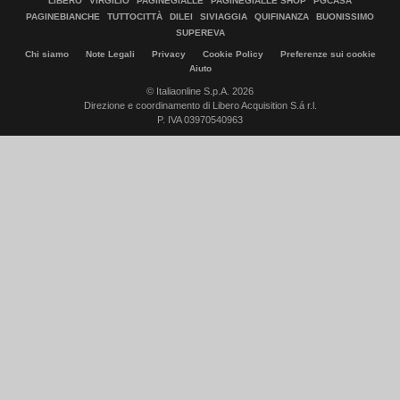
LIBERO
VIRGILIO
PAGINEGIALLE
PAGINEGIALLE SHOP
PGCASA
PAGINEBIANCHE
TUTTOCITTÀ
DILEI
SIVIAGGIA
QUIFINANZA
BUONISSIMO
SUPEREVA
Chi siamo
Note Legali
Privacy
Cookie Policy
Preferenze sui cookie
Aiuto
© Italiaonline S.p.A. 2026
Direzione e coordinamento di Libero Acquisition S.á r.l.
P. IVA 03970540963