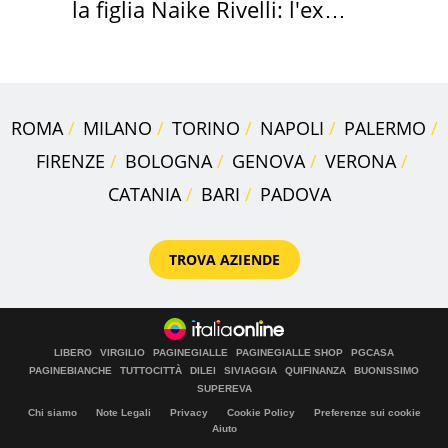
la figlia Naike Rivelli: l'ex
abbazia
ROMA
MILANO
TORINO
NAPOLI
PALERMO
FIRENZE
BOLOGNA
GENOVA
VERONA
CATANIA
BARI
PADOVA
TROVA AZIENDE
LIBERO
VIRGILIO
PAGINEGIALLE
PAGINEGIALLE SHOP
PGCASA
PAGINEBIANCHE
TUTTOCITTÀ
DILEI
SIVIAGGIA
QUIFINANZA
BUONISSIMO
SUPEREVA
Chi siamo
Note Legali
Privacy
Cookie Policy
Preferenze sui cookie
Aiuto