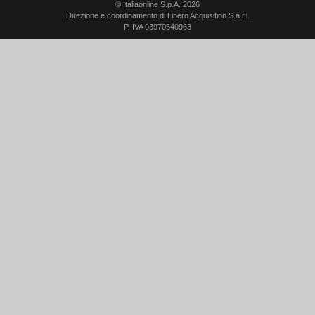
© Italiaonline S.p.A. 2026
Direzione e coordinamento di Libero Acquisition S.á r.l.
P. IVA 03970540963