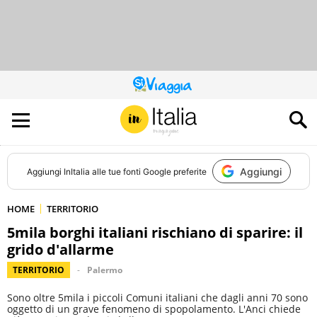
QUESTO
SITO
CONTRIBUISCE
ALL’AUDIENCE
DI
Aggiungi
Aggiungi
InItalia
alle tue fonti Google preferite
HOME
TERRITORIO
5mila borghi italiani rischiano di sparire: il
grido d'allarme
TERRITORIO
Palermo
Sono oltre 5mila i piccoli Comuni italiani che dagli anni 70 sono
oggetto di un grave fenomeno di spopolamento. L'Anci chiede