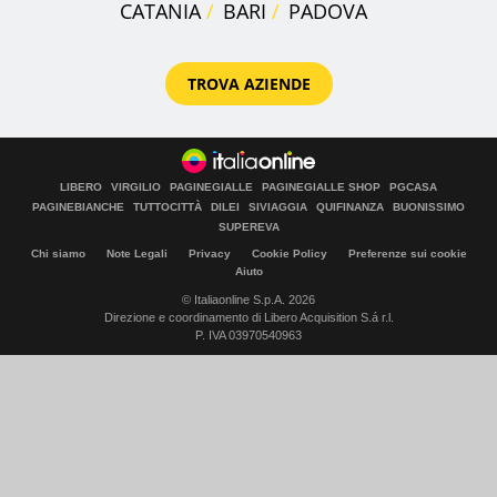
CATANIA
BARI
PADOVA
TROVA AZIENDE
LIBERO
VIRGILIO
PAGINEGIALLE
PAGINEGIALLE SHOP
PGCASA
PAGINEBIANCHE
TUTTOCITTÀ
DILEI
SIVIAGGIA
QUIFINANZA
BUONISSIMO
SUPEREVA
Chi siamo
Note Legali
Privacy
Cookie Policy
Preferenze sui cookie
Aiuto
© Italiaonline S.p.A. 2026
Direzione e coordinamento di Libero Acquisition S.á r.l.
P. IVA 03970540963