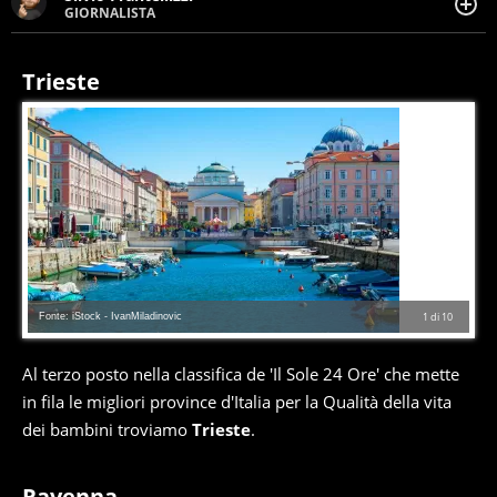
GIORNALISTA
Giornalista pubblicista. Da oltre dieci anni si occupa di
informazione sul web, scrivendo di sport, attualità,
cronaca, motori, spettacolo e videogame.
Trieste
Fonte: iStock - IvanMiladinovic
1
di
10
Al terzo posto nella classifica de 'Il Sole 24 Ore' che mette
in fila le migliori province d'Italia per la Qualità della vita
dei bambini troviamo
Trieste
.
Ravenna