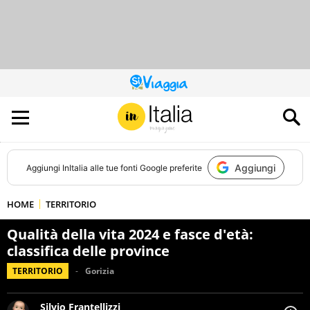
QUESTO
SITO
CONTRIBUISCE
ALL’AUDIENCE
DI
Aggiungi
Aggiungi
InItalia
alle tue fonti Google preferite
HOME
TERRITORIO
Qualità della vita 2024 e fasce d'età:
classifica delle province
TERRITORIO
Gorizia
Silvio Frantellizzi