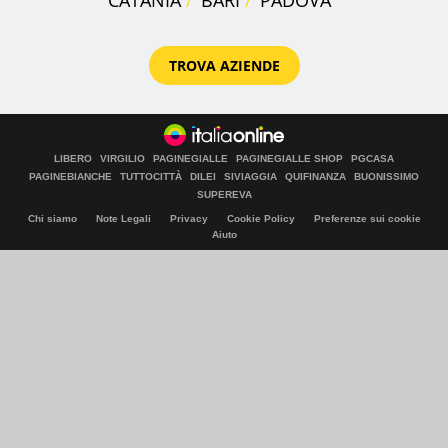
CATANIA
BARI
PADOVA
TROVA AZIENDE
LIBERO
VIRGILIO
PAGINEGIALLE
PAGINEGIALLE SHOP
PGCASA
PAGINEBIANCHE
TUTTOCITTÀ
DILEI
SIVIAGGIA
QUIFINANZA
BUONISSIMO
SUPEREVA
Chi siamo
Note Legali
Privacy
Cookie Policy
Preferenze sui cookie
Aiuto
© Italiaonline S.p.A. 2026
Direzione e coordinamento di Libero Acquisition S.á r.l.
P. IVA 03970540963