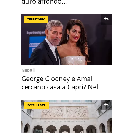
duro affondo
dell'infettivologo
TERRITORIO
Napoli
George Clooney e Amal
cercano casa a Capri? Nel
mirino una villa
ECCELLENZE