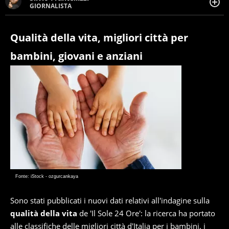
GIORNALISTA
Giornalista pubblicista. Da oltre dieci anni si occupa di
informazione sul web, scrivendo di sport, attualità,
cronaca, motori, spettacolo e videogame.
Qualità della vita, migliori città per
bambini, giovani e anziani
Fonte: iStock - ozgurcankaya
Sono stati pubblicati i nuovi dati relativi all'indagine sulla
qualità della vita
de 'Il Sole 24 Ore': la ricerca ha portato
alle classifiche delle migliori città d'Italia per i bambini, i