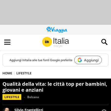
QUESTO
SITO
CONTRIBUISCE
ALL’AUDIENCE
DI
Aggiungi
Aggiungi
InItalia
alle tue fonti Google preferite
HOME
LIFESTYLE
Qualità della vita: le città top per bambini,
giovani e anziani
LIFESTYLE
Bolzano
Silvio Frantellizzi