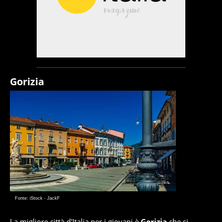
Gorizia
Fonte: iStock - JackF
La migliore città d'Italia per i giovani è
Gorizia
che si