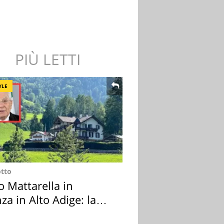
PIÙ LETTI
YLE
otto
o Mattarella in
za in Alto Adige: la
ion scelta