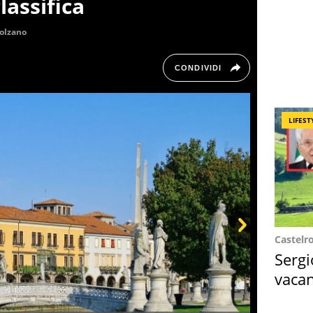
lassifica
olzano
CONDIVIDI
LIFEST
Castelr
Next
Sergi
vacan
locat