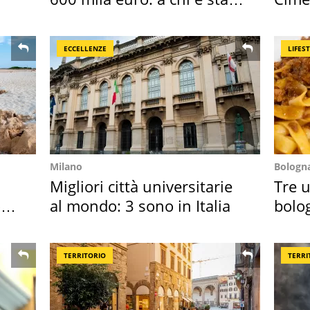
assegnata
succ
ECCELLENZE
LIFES
Milano
Bologn
Migliori città universitarie
Tre u
o
al mondo: 3 sono in Italia
bolog
"stel
TERRITORIO
TERRI