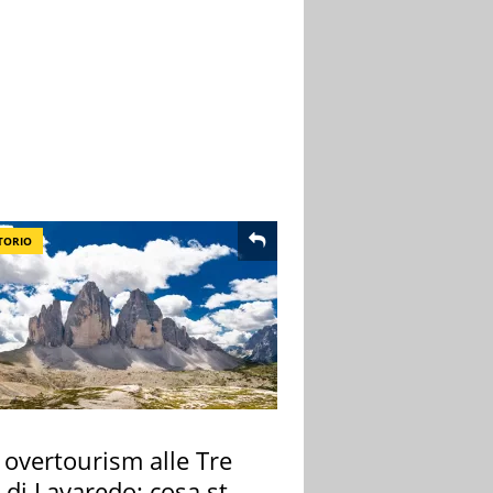
TORIO
 overtourism alle Tre
 di Lavaredo: cosa sta