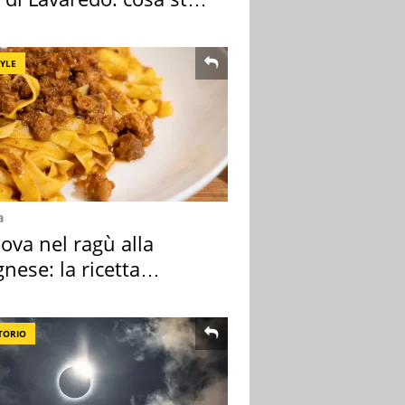
edendo
TYLE
a
ova nel ragù alla
nese: la ricetta
lata" è un caso
TORIO