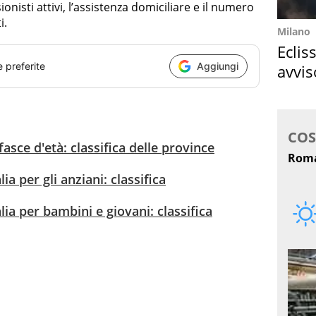
ionisti attivi, l’assistenza domiciliare e il numero
i.
Milano
Eclis
e preferite
Aggiungi
avvis
come
fasce d'età: classifica delle province
ia per gli anziani: classifica
lia per bambini e giovani: classifica