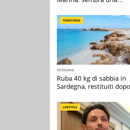
medusa ma non lo è
TERRITORIO
Oristano
Ruba 40 kg di sabbia in
Sardegna, restituiti dop
50 anni
LIFESTYLE