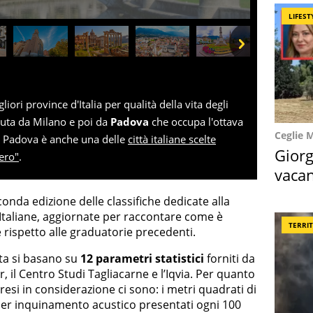
LIFEST
Next
gliori province d'Italia per qualità della vita degli
duta da Milano e poi da
Padova
che occupa l'ottava
Ceglie 
5. Padova è anche una delle
città italiane scelte
Giorg
ero"
.
vacan
locat
conda edizione delle classifiche dedicate alla
Italiane, aggiornate per raccontare come è
TERRI
rispetto alle graduatorie precedenti.
vita si basano su
12 parametri statistici
forniti da
iur, il Centro Studi Tagliacarne e l’Iqvia. Per quanto
 presi in considerazione ci sono: i metri quadrati di
 per inquinamento acustico presentati ogni 100