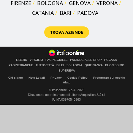
FIRENZE
BOLOGNA
GENOVA
VERONA
CATANIA
BARI
PADOVA
TROVA AZIENDE
LIBERO
VIRGILIO
PAGINEGIALLE
PAGINEGIALLE SHOP
PGCASA
PAGINEBIANCHE
TUTTOCITTÀ
DILEI
SIVIAGGIA
QUIFINANZA
BUONISSIMO
SUPEREVA
Chi siamo
Note Legali
Privacy
Cookie Policy
Preferenze sui cookie
Aiuto
© Italiaonline S.p.A. 2026
Direzione e coordinamento di Libero Acquisition S.á r.l.
P. IVA 03970540963