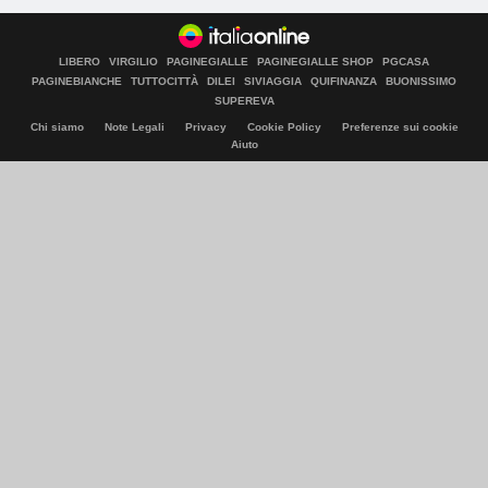
LIBERO
VIRGILIO
PAGINEGIALLE
PAGINEGIALLE SHOP
PGCASA
PAGINEBIANCHE
TUTTOCITTÀ
DILEI
SIVIAGGIA
QUIFINANZA
BUONISSIMO
SUPEREVA
Chi siamo
Note Legali
Privacy
Cookie Policy
Preferenze sui cookie
Aiuto
© Italiaonline S.p.A. 2026
Direzione e coordinamento di Libero Acquisition S.á r.l.
P. IVA 03970540963