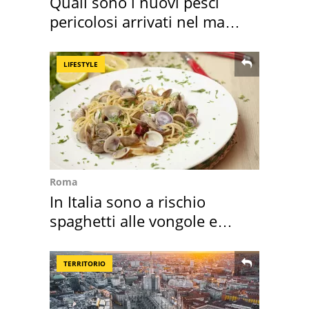
Quali sono i nuovi pesci
pericolosi arrivati nel mar
Mediterraneo
LIFESTYLE
Roma
In Italia sono a rischio
spaghetti alle vongole e
sautè di cozze
TERRITORIO