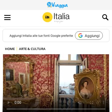
QUESTO
SITO
CONTRIBUISCE
ALL’AUDIENCE
DI
Aggiungi
Aggiungi
InItalia
alle tue fonti Google preferite
HOME
ARTE & CULTURA