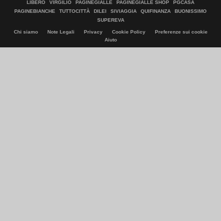
LIBERO
VIRGILIO
PAGINEGIALLE
PAGINEGIALLE SHOP
PGCASA
PAGINEBIANCHE
TUTTOCITTÀ
DILEI
SIVIAGGIA
QUIFINANZA
BUONISSIMO
SUPEREVA
Chi siamo
Note Legali
Privacy
Cookie Policy
Preferenze sui cookie
Aiuto
© Italiaonline S.p.A. 2026
Direzione e coordinamento di Libero Acquisition S.á r.l.
P. IVA 03970540963