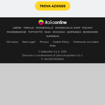
TROVA AZIENDE
LIBERO
VIRGILIO
PAGINEGIALLE
PAGINEGIALLE SHOP
PGCASA
PAGINEBIANCHE
TUTTOCITTÀ
DILEI
SIVIAGGIA
QUIFINANZA
BUONISSIMO
SUPEREVA
Chi siamo
Note Legali
Privacy
Cookie Policy
Preferenze sui cookie
Aiuto
© Italiaonline S.p.A. 2026
Direzione e coordinamento di Libero Acquisition S.á r.l.
P. IVA 03970540963