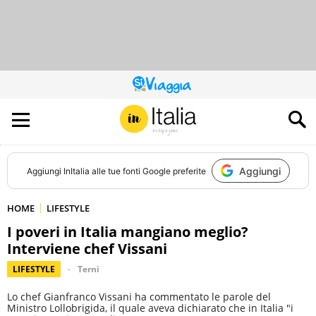
QUESTO
SITO
CONTRIBUISCE
ALL’AUDIENCE
DI
Aggiungi
Aggiungi
InItalia
alle tue fonti Google preferite
HOME
LIFESTYLE
I poveri in Italia mangiano meglio?
Interviene chef Vissani
LIFESTYLE
Terni
Lo chef Gianfranco Vissani ha commentato le parole del
Ministro Lollobrigida, il quale aveva dichiarato che in Italia "i