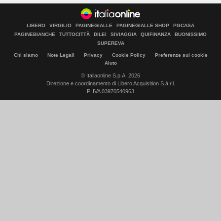
LIBERO
VIRGILIO
PAGINEGIALLE
PAGINEGIALLE SHOP
PGCASA
PAGINEBIANCHE
TUTTOCITTÀ
DILEI
SIVIAGGIA
QUIFINANZA
BUONISSIMO
SUPEREVA
Chi siamo
Note Legali
Privacy
Cookie Policy
Preferenze sui cookie
Aiuto
© Italiaonline S.p.A. 2026
Direzione e coordinamento di Libero Acquisition S.á r.l.
P. IVA 03970540963