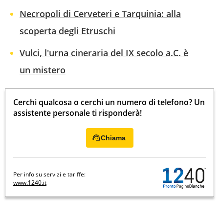
Necropoli di Cerveteri e Tarquinia: alla
scoperta degli Etruschi
Vulci, l'urna cineraria del IX secolo a.C. è
un mistero
Cerchi qualcosa o cerchi un numero di telefono? Un
assistente personale ti risponderà!
Chiama
Per info su servizi e tariffe:
www.1240.it