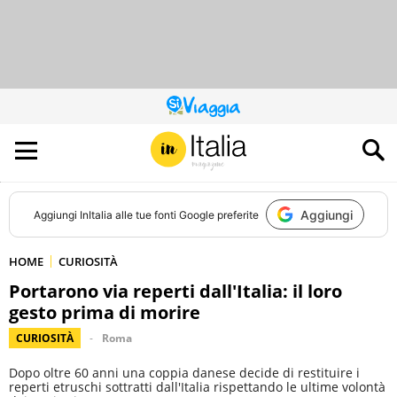
QUESTO
SITO
CONTRIBUISCE
ALL’AUDIENCE
DI
Aggiungi
Aggiungi
InItalia
alle tue fonti Google preferite
HOME
CURIOSITÀ
Portarono via reperti dall'Italia: il loro
gesto prima di morire
CURIOSITÀ
Roma
Dopo oltre 60 anni una coppia danese decide di restituire i
reperti etruschi sottratti dall'Italia rispettando le ultime volontà