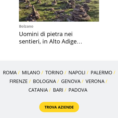
Bolzano
Uomini di pietra nei
sentieri, in Alto Adige
scatta l'allarme
ROMA
MILANO
TORINO
NAPOLI
PALERMO
FIRENZE
BOLOGNA
GENOVA
VERONA
CATANIA
BARI
PADOVA
TROVA AZIENDE