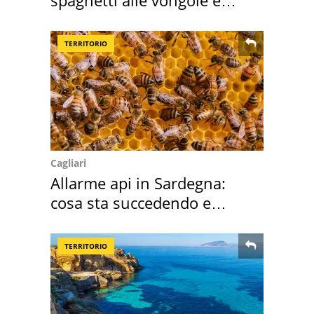
sautè di cozze
TERRITORIO
Cagliari
Allarme api in Sardegna:
cosa sta succedendo e
perché
TERRITORIO