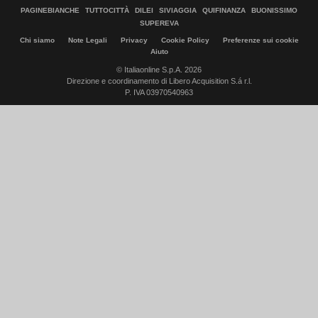
PAGINEBIANCHE
TUTTOCITTÀ
DILEI
SIVIAGGIA
QUIFINANZA
BUONISSIMO
SUPEREVA
Chi siamo
Note Legali
Privacy
Cookie Policy
Preferenze sui cookie
Aiuto
© Italiaonline S.p.A. 2026
Direzione e coordinamento di Libero Acquisition S.á r.l.
P. IVA 03970540963