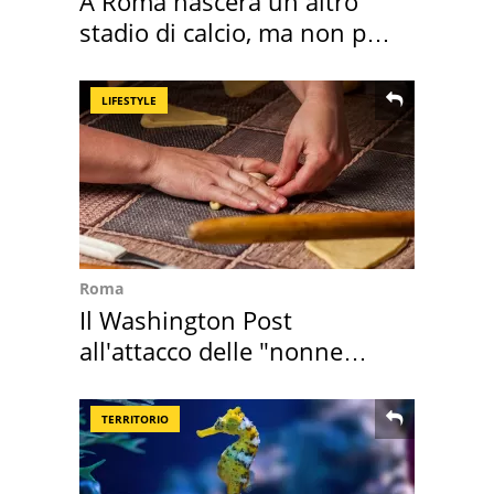
A Roma nascerà un altro
stadio di calcio, ma non per
Roma e Lazio
LIFESTYLE
Roma
Il Washington Post
all'attacco delle "nonne
della pasta" a Roma
TERRITORIO