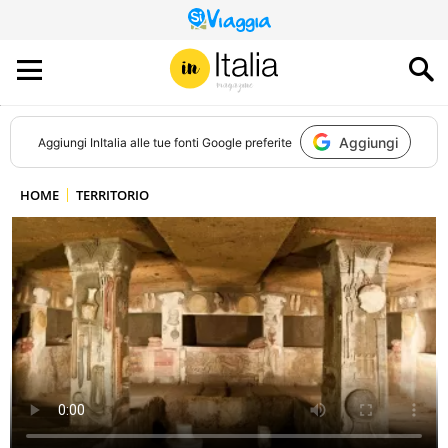
QUESTO
SITO
CONTRIBUISCE
ALL’AUDIENCE
DI
Aggiungi
Aggiungi
InItalia
alle tue fonti Google preferite
HOME
TERRITORIO