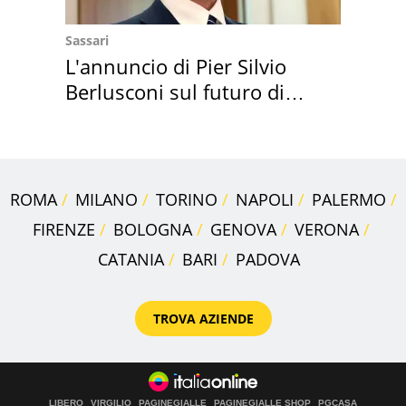
Sassari
L'annuncio di Pier Silvio
Berlusconi sul futuro di
Villa Certosa
ROMA
MILANO
TORINO
NAPOLI
PALERMO
FIRENZE
BOLOGNA
GENOVA
VERONA
CATANIA
BARI
PADOVA
TROVA AZIENDE
LIBERO
VIRGILIO
PAGINEGIALLE
PAGINEGIALLE SHOP
PGCASA