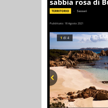
sabbia rosa di B
TERRITORIO
Sassari
Pubblicato:
18 Agosto 2021
1
di
4
Prev