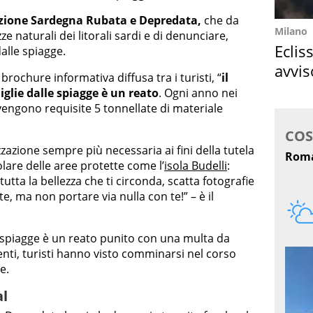
zione Sardegna Rubata e Depredata,
che da
Milano
ze naturali dei litorali sardi e di denunciare,
Eclis
 dalle spiagge.
avvis
brochure informativa diffusa tra i turisti, “
il
come
iglie dalle spiagge è un reato
. Ogni anno nei
vengono requisite 5 tonnellate di materiale
zzazione sempre più necessaria ai fini della tutela
olare delle aree protette come l’
isola Budelli
:
utta la bellezza che ti circonda, scatta fotografie
e, ma non portare via nulla con te!” – è il
le spiagge è un reato punito con una multa da
tenti, turisti hanno visto comminarsi nel corso
e.
al