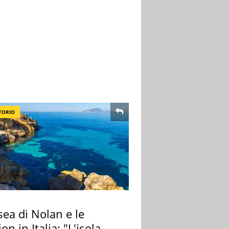
TORIO
ea di Nolan e le
ion in Italia: "L'isola