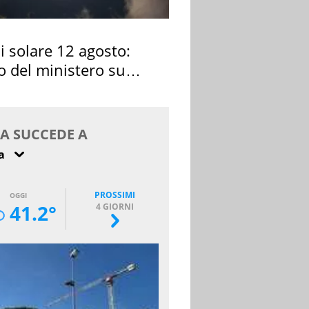
si solare 12 agosto:
o del ministero su
 osservarla