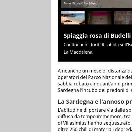
Fonte: iStock - alanphillips
Spiaggia rosa di Budelli
Continuano i furti di sabbia sull'I
La Maddalena.
A neanche un mese di distanza d
operatori del Parco Nazionale del
sabbia rubato cinquant’anni prima 
Sardegna l’incubo dei predoni di 
La Sardegna e l’annoso pr
L’abitudine di portare via dalle s
diffusa da tempo immemore, tra i 
di Villasimius hanno sequestrato 
oltre 250 chili di materiali depred