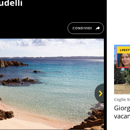
udelli
CONDIVIDI
LIFEST
Ceglie 
Next
Giorg
vacan
locat