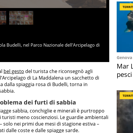
TERRI
sola Budelli, nel Parco Nazionale dell'Arcipelago di
Genova
Mar L
al
bel gesto
del turista che riconsegnò agli
pesci
l’Arcipelago di La Maddalena un sacchetto di
Suez
dalla spiaggia rosa di Budelli, torna in
sabbia.
TERRI
oblema dei furti di sabbia
piagge sabbia, conchiglie e minerali è purtroppo
turisti meno coscienziosi. Le guardie ambientali
– solo nei primi due mesi di stagione estiva –
ati dalle coste e dalle spiagge sarde.