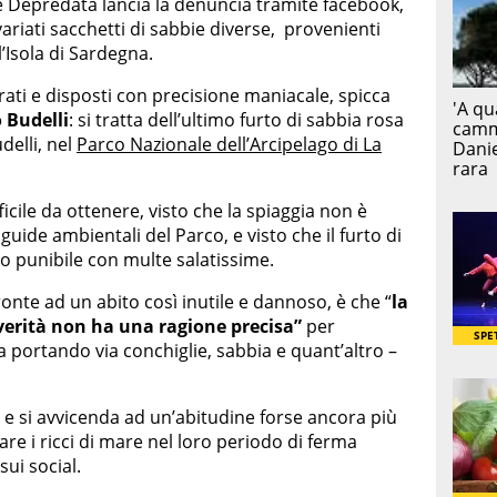
 Depredata lancia la denuncia tramite facebook,
variati sacchetti di sabbie diverse, provenienti
ll’Isola di Sardegna.
rati e disposti con precisione maniacale, spicca
 Budelli
: si tratta dell’ultimo furto di sabbia rosa
delli, nel
Parco Nazionale dell’Arcipelago di La
cile da ottenere, visto che la spiaggia non è
guide ambientali del Parco, e visto che il furto di
to punibile con multe salatissime.
fronte ad un abito così inutile e dannoso, è che “
la
verità non ha una ragione precisa”
per
 portando via conchiglie, sabbia e quant’altro –
 e si avvicenda ad un’abitudine forse ancora più
re i ricci di mare nel loro periodo di ferma
sui social.