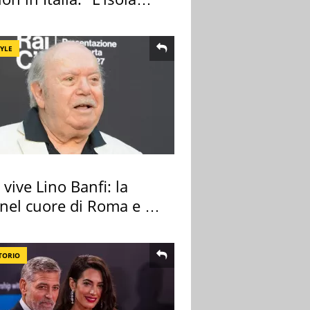
ra Itaca"
TYLE
vive Lino Banfi: la
nel cuore di Roma e i
cimeli
TORIO