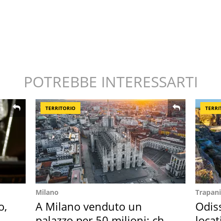
POTREBBE INTERESSARTI
TERRITORIO
TERRI
Milano
Trapani
o,
A Milano venduto un
Odiss
la
palazzo per 50 milioni: chi
locat