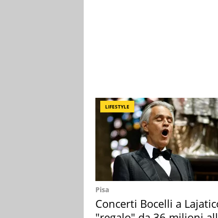
LIFESTYLE
Pisa
Concerti Bocelli a Lajatic
"regalo" da 36 milioni al