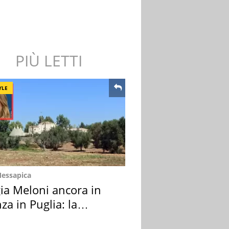
PIÙ LETTI
YLE
Messapica
ia Meloni ancora in
za in Puglia: la
ion scelta