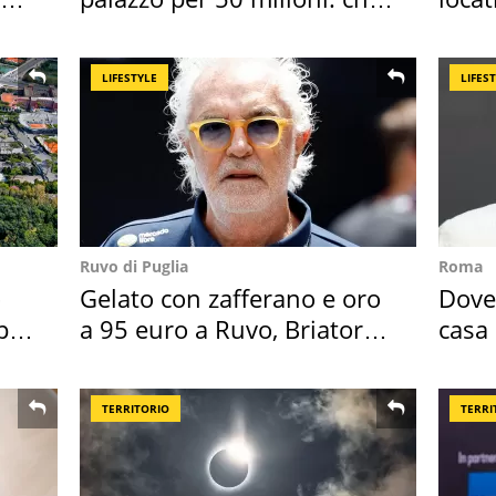
l'ha comprato
semb
LIFESTYLE
LIFES
Ruvo di Puglia
Roma
o
Gelato con zafferano e oro
Dove 
per
a 95 euro a Ruvo, Briatore
casa 
attacca
suoi 
TERRITORIO
TERRI