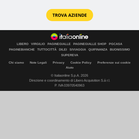
TROVA AZIENDE
LIBERO
VIRGILIO
PAGINEGIALLE
PAGINEGIALLE SHOP
PGCASA
PAGINEBIANCHE
TUTTOCITTÀ
DILEI
SIVIAGGIA
QUIFINANZA
BUONISSIMO
SUPEREVA
Chi siamo
Note Legali
Privacy
Cookie Policy
Preferenze sui cookie
Aiuto
© Italiaonline S.p.A. 2026
Direzione e coordinamento di Libero Acquisition S.á r.l.
P. IVA 03970540963